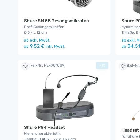
Shure SM 58 Gesangsmikrofon
Shure P
Profi Gesangsmikrofon
dynamisc
Ø 5 x L 12 cm
T.Maße: B 
ab
exkl. MwSt.
ab
exkl. M
9,52 €
34,51
ab
inkl. MwSt.
ab
Artikel-Nr.: PE-001089
Artikel-Nr
+
Shure PG4 Headset
Headset
Nierencharakteristik
für Shure
T.Maße: B 40 x L 22 x H 27 cm