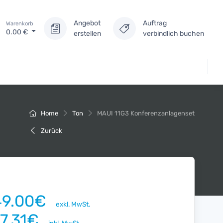
Angebot
Auftrag
Warenkorb
0.00
€
erstellen
verbindlich buchen
Home
Ton
MAUI 11G3 Konferenzanlagenset
Zurück
49.00€
exkl. MwSt.
77.31€