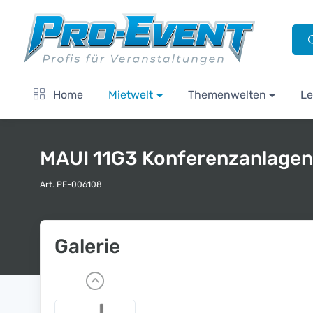
Home
Mietwelt
Themenwelten
Le
MAUI 11G3 Konferenzanlagen
Art. PE-006108
Galerie
P
r