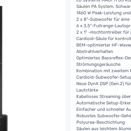
LD Systems MAUI 11 G3 Kom
Säulen PA System, Schwar
1460 W Peak-Leistung und
2 x 8"-Subwoofer für eine
6 x 3,5"-Fullrange-Lautsp
2 x 1" -Hochtontreiber für
Cardioid-Säule für kontrol
BEM-optimierter HF-Wave
Abstrahlverhalten
Optimiertes Bassreflex-De
Strömungsgeräusche
Kombination mit zweitem 
Cardioid-Subwoofer-Setu
Neue DynX DSP (Gen.2) für
Lautstärke
Kabelloses Streaming übe
Automatische Setup-Erken
Einfacher und schneller A
Robustes Subwoofer-Gehäus
Polyurea-Beschichtung
Säulen aus leichtem Alum