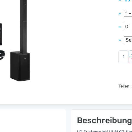
»
»
»
»
Teilen:
Beschreibung