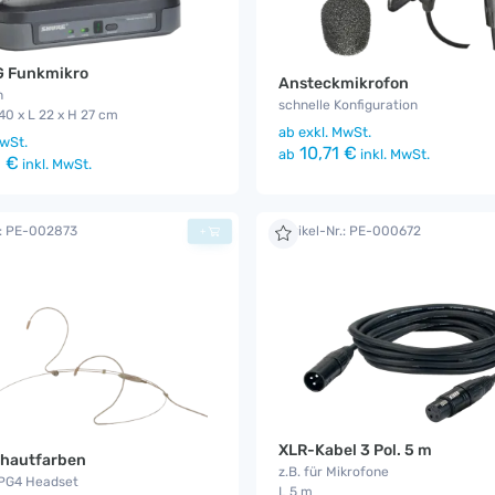
G Funkmikro
Ansteckmikrofon
h
schnelle Konfiguration
40 x L 22 x H 27 cm
ab
exkl. MwSt.
wSt.
10,71 €
ab
inkl. MwSt.
 €
inkl. MwSt.
.: PE-002873
Artikel-Nr.: PE-000672
+
XLR-Kabel 3 Pol. 5 m
 hautfarben
z.B. für Mikrofone
 PG4 Headset
L 5 m