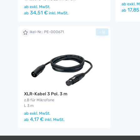
ab
exkl. M
ab
exkl. MwSt.
17,85
ab
34,51 €
ab
inkl. MwSt.
Artikel-Nr.: PE-000671
+
XLR-Kabel 3 Pol. 3 m
z.B für Mikrofone
L 3 m
ab
exkl. MwSt.
4,17 €
ab
inkl. MwSt.