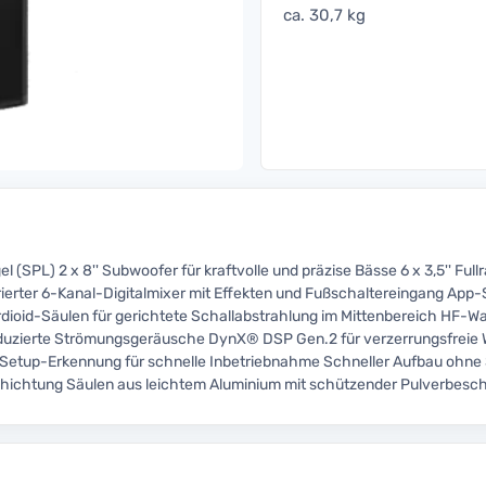
ca. 30,7 kg
(SPL) 2 x 8'' Subwoofer für kraftvolle und präzise Bässe 6 x 3,5'' Ful
grierter 6-Kanal-Digitalmixer mit Effekten und Fußschaltereingang Ap
dioid-Säulen für gerichtete Schallabstrahlung im Mittenbereich HF-
eduzierte Strömungsgeräusche DynX® DSP Gen.2 für verzerrungsfreie W
 Setup-Erkennung für schnelle Inbetriebnahme Schneller Aufbau ohne
chichtung Säulen aus leichtem Aluminium mit schützender Pulverbesc