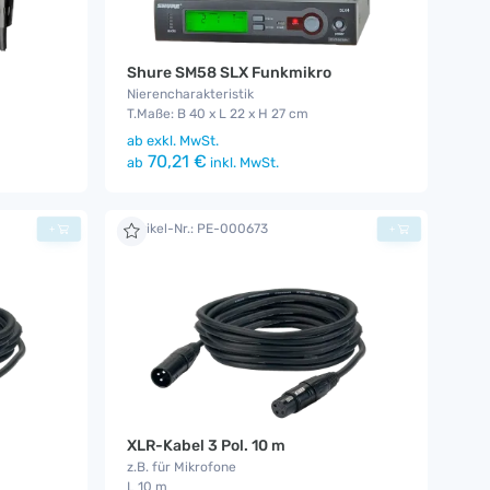
Shure SM58 SLX Funkmikro
Nierencharakteristik
T.Maße: B 40 x L 22 x H 27 cm
ab
exkl. MwSt.
70,21 €
ab
inkl. MwSt.
Artikel-Nr.: PE-000673
+
+
XLR-Kabel 3 Pol. 10 m
z.B. für Mikrofone
L 10 m