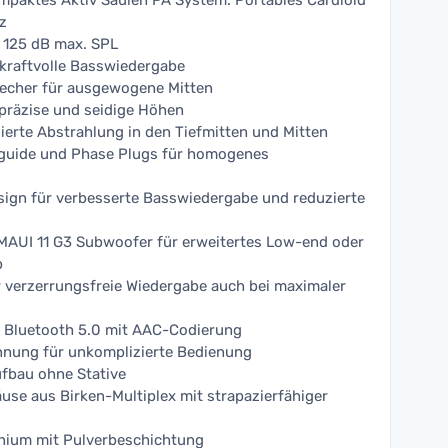
paktes Aktiv Säulen PA System. Portables Cardioid
z
 125 dB max. SPL
 kraftvolle Basswiedergabe
recher für ausgewogene Mitten
 präzise und seidige Höhen
lierte Abstrahlung in den Tiefmitten und Mitten
guide und Phase Plugs für homogenes
sign für verbesserte Basswiedergabe und reduzierte
MAUI 11 G3 Subwoofer für erweitertes Low-end oder
p
 verzerrungsfreie Wiedergabe auch bei maximaler
r Bluetooth 5.0 mit AAC-Codierung
nung für unkomplizierte Bedienung
ufbau ohne Stative
e aus Birken-Multiplex mit strapazierfähiger
inium mit Pulverbeschichtung