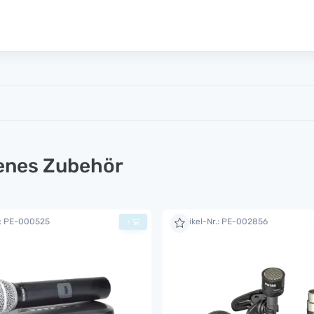
lenes Zubehör
.: PE-000525
Artikel-Nr.: PE-002856
+