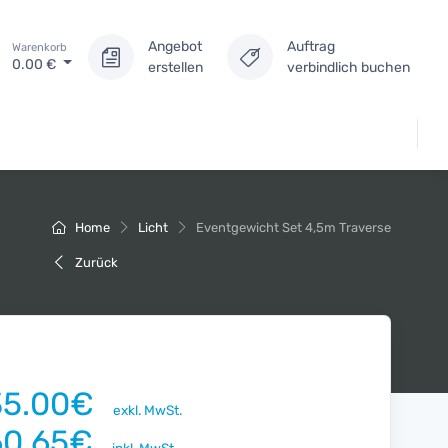
Angebot
Auftrag
Warenkorb
0.00
€
erstellen
verbindlich buchen
Home
Licht
Eventgewicht Set 4,5m Traverse
Zurück
35.00€
exkl. MwSt.
60.65€