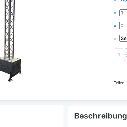
»
»
»
»
Teilen:
Beschreibung