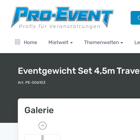
Home
Mietwelt
Themenwelten
Le
Eventgewicht Set 4,5m Trave
Art. PE-006103
Galerie
P
r