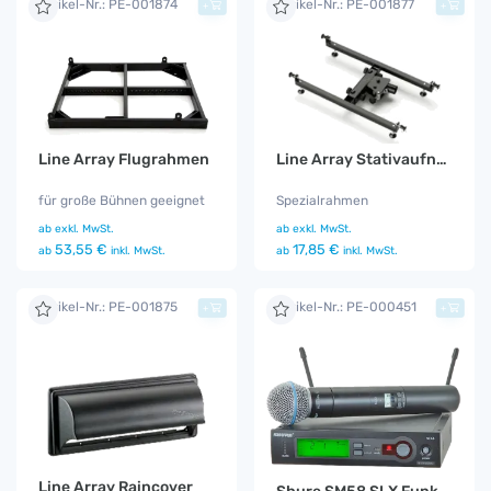
Artikel-Nr.: PE-001874
Artikel-Nr.: PE-001877
+
+
Line Array Flugrahmen
Line Array Stativaufnahme
für große Bühnen geeignet
Spezialrahmen
ab
exkl. MwSt.
ab
exkl. MwSt.
53,55 €
17,85 €
ab
inkl. MwSt.
ab
inkl. MwSt.
Artikel-Nr.: PE-001875
Artikel-Nr.: PE-000451
+
+
Line Array Raincover