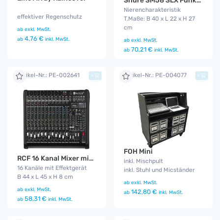
Shure SM58 SLX Funkmikro
Nierencharakteristik
effektiver Regenschutz
T.Maße: B 40 x L 22 x H 27
cm
ab
exkl. MwSt.
4,76 €
ab
inkl. MwSt.
ab
exkl. MwSt.
70,21 €
ab
inkl. MwSt.
Artikel-Nr.: PE-002641
Artikel-Nr.: PE-004077
+
+
FOH Mini
RCF 16 Kanal Mixer mit MP3 Player
inkl. Mischpult
16 Kanäle mit Effektgerät
inkl. Stuhl und Micständer
B 44 x L 45 x H 8 cm
ab
exkl. MwSt.
ab
exkl. MwSt.
142,80 €
ab
inkl. MwSt.
58,31 €
ab
inkl. MwSt.