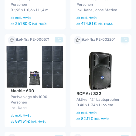
Personen
Personen
B 1,95 x L 0,6 x H 1,4 m
inkl. Kabel, ohne Stative
ab
exkl. MwSt.
ab
exkl. MwSt.
261,80 €
474,81 €
ab
inkl. MwSt.
ab
inkl. MwSt.
Artikel-Nr.: PE-000571
Artikel-Nr.: PE-002201
+
+
Mackie 600
RCF Art 322
Partyanlage bis 1000
Aktiver 12'' Lautsprecher
Personen
B 40 x L 34 x H 66 cm
inkl. Kabel
ab
exkl. MwSt.
ab
exkl. MwSt.
82,11 €
ab
inkl. MwSt.
891,31 €
ab
inkl. MwSt.