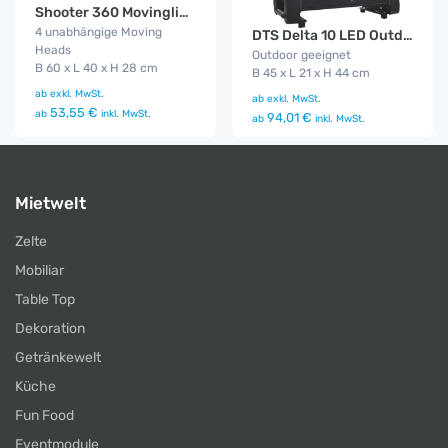
Shooter 360 Movinglight
4 unabhängige Moving
DTS Delta 10 LED Outdoor Funk
Heads
Outdoor geeignet
B 60 x L 40 x H 28 cm
B 45 x L 21 x H 44 cm
ab
exkl. MwSt.
ab
exkl. MwSt.
53,55 €
ab
inkl. MwSt.
94,01 €
ab
inkl. MwSt.
Mietwelt
Zelte
Mobiliar
Table Top
Dekoration
Getränkewelt
Küche
Fun Food
Eventmodule