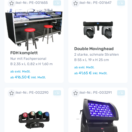
Artikel-Nr.: PE-001655
Artikel-Nr.: PE-001647
+
+
Double Movinghead
FOH komplett
2 starke, schmale Strahlen
Nur mit Fachpersonal
B 55 x L 19 x H 25 cm
B 2,35 x L 0,82 x H 1,60 m
ab
exkl. MwSt.
ab
exkl. MwSt.
41,65 €
ab
inkl. MwSt.
416,50 €
ab
inkl. MwSt.
Artikel-Nr.: PE-002290
Artikel-Nr.: PE-003291
+
+