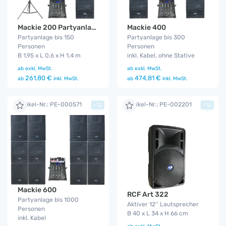
Mackie 200 Partyanlage
Mackie 400
Partyanlage bis 150
Partyanlage bis 300
Personen
Personen
B 1,95 x L 0,6 x H 1,4 m
inkl. Kabel, ohne Stative
ab
exkl. MwSt.
ab
exkl. MwSt.
261,80 €
474,81 €
ab
inkl. MwSt.
ab
inkl. MwSt.
Artikel-Nr.: PE-000571
Artikel-Nr.: PE-002201
+
+
Mackie 600
RCF Art 322
Partyanlage bis 1000
Aktiver 12'' Lautsprecher
Personen
B 40 x L 34 x H 66 cm
inkl. Kabel