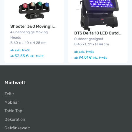
Shooter 360 Movinglight
4 unabhängige Moving
DTS Delta 10 LED Outdoor Funk
Heads
Outdoor geeignet
B 60 x L 40 x H 28 cm
B 45 x L 21 x H 44 cm
ab
exkl. MwSt.
ab
exkl. MwSt.
53,55 €
ab
inkl. MwSt.
94,01 €
ab
inkl. MwSt.
Mietwelt
Zelte
Mobiliar
Table Top
Dekoration
Getränkewelt