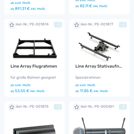
ab
exkl. MwSt.
ab
exkl. MwSt.
82,11 €
ab
inkl. MwSt.
891,31 €
ab
inkl. MwSt.
Artikel-Nr.: PE-001874
Artikel-Nr.: PE-001877
+
+
Line Array Flugrahmen
Line Array Stativaufnahme
für große Bühnen geeignet
Spezialrahmen
ab
exkl. MwSt.
ab
exkl. MwSt.
53,55 €
17,85 €
ab
inkl. MwSt.
ab
inkl. MwSt.
Artikel-Nr.: PE-001875
Artikel-Nr.: PE-000451
+
+