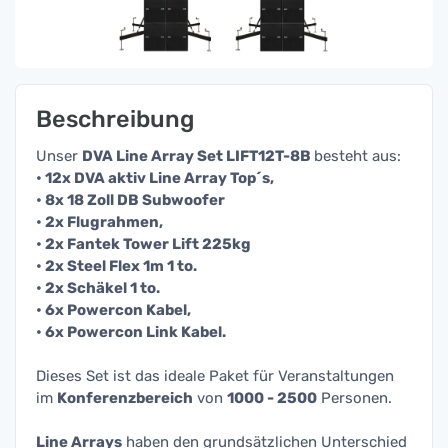
Beschreibung
Unser
DVA Line Array Set LIFT12T-8B
besteht aus:
• 12x DVA aktiv Line Array Top´s,
• 8x 18 Zoll DB Subwoofer
• 2x Flugrahmen,
• 2x Fantek Tower Lift 225kg
• 2x Steel Flex 1m 1 to.
• 2x Schäkel 1 to.
• 6x Powercon Kabel,
• 6x Powercon Link Kabel.
Dieses Set ist das ideale Paket für Veranstaltungen
im
Konferenzbereich
von
10
00 - 2500
Personen.
Line Arrays
haben den grundsätzlichen Unterschied