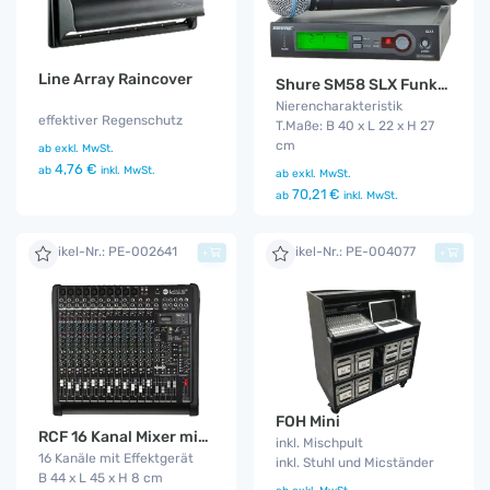
Line Array Raincover
Shure SM58 SLX Funkmikro
Nierencharakteristik
effektiver Regenschutz
T.Maße: B 40 x L 22 x H 27
cm
ab
exkl. MwSt.
4,76 €
ab
inkl. MwSt.
ab
exkl. MwSt.
70,21 €
ab
inkl. MwSt.
Artikel-Nr.: PE-002641
Artikel-Nr.: PE-004077
+
+
FOH Mini
RCF 16 Kanal Mixer mit MP3 Player
inkl. Mischpult
16 Kanäle mit Effektgerät
inkl. Stuhl und Micständer
B 44 x L 45 x H 8 cm