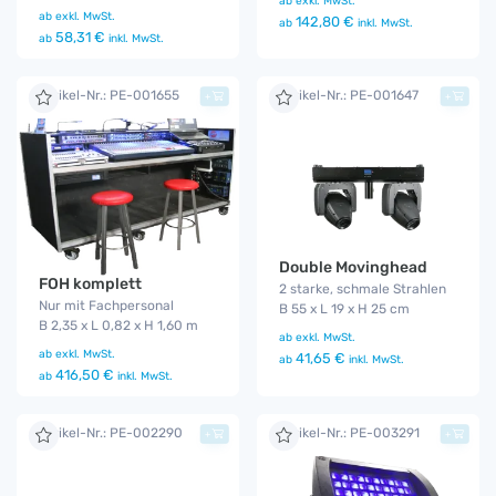
ab
exkl. MwSt.
ab
exkl. MwSt.
142,80 €
ab
inkl. MwSt.
58,31 €
ab
inkl. MwSt.
Artikel-Nr.: PE-001655
Artikel-Nr.: PE-001647
+
+
Double Movinghead
FOH komplett
2 starke, schmale Strahlen
Nur mit Fachpersonal
B 55 x L 19 x H 25 cm
B 2,35 x L 0,82 x H 1,60 m
ab
exkl. MwSt.
ab
exkl. MwSt.
41,65 €
ab
inkl. MwSt.
416,50 €
ab
inkl. MwSt.
Artikel-Nr.: PE-002290
Artikel-Nr.: PE-003291
+
+