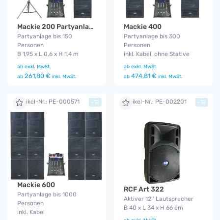
Mackie 200 Partyanlage
Mackie 400
Partyanlage bis 150
Partyanlage bis 300
Personen
Personen
B 1,95 x L 0,6 x H 1,4 m
inkl. Kabel, ohne Stative
ab
exkl. MwSt.
ab
exkl. MwSt.
261,80 €
474,81 €
ab
inkl. MwSt.
ab
inkl. MwSt.
Artikel-Nr.: PE-000571
Artikel-Nr.: PE-002201
+
+
Mackie 600
RCF Art 322
Partyanlage bis 1000
Aktiver 12'' Lautsprecher
Personen
B 40 x L 34 x H 66 cm
inkl. Kabel