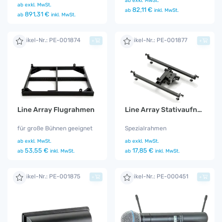
ab
exkl. MwSt.
ab
exkl. MwSt.
82,11 €
ab
inkl. MwSt.
891,31 €
ab
inkl. MwSt.
Artikel-Nr.: PE-001874
Artikel-Nr.: PE-001877
+
+
Line Array Flugrahmen
Line Array Stativaufnahme
für große Bühnen geeignet
Spezialrahmen
ab
exkl. MwSt.
ab
exkl. MwSt.
53,55 €
17,85 €
ab
inkl. MwSt.
ab
inkl. MwSt.
Artikel-Nr.: PE-001875
Artikel-Nr.: PE-000451
+
+