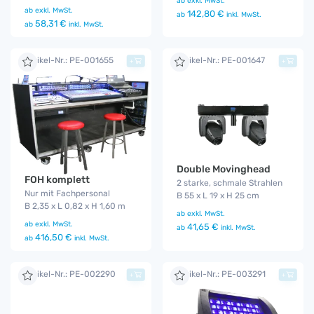
ab
exkl. MwSt.
ab
exkl. MwSt.
142,80 €
ab
inkl. MwSt.
58,31 €
ab
inkl. MwSt.
Artikel-Nr.: PE-001655
Artikel-Nr.: PE-001647
+
+
Double Movinghead
FOH komplett
2 starke, schmale Strahlen
Nur mit Fachpersonal
B 55 x L 19 x H 25 cm
B 2,35 x L 0,82 x H 1,60 m
ab
exkl. MwSt.
ab
exkl. MwSt.
41,65 €
ab
inkl. MwSt.
416,50 €
ab
inkl. MwSt.
Artikel-Nr.: PE-002290
Artikel-Nr.: PE-003291
+
+