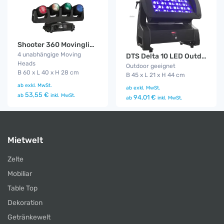
Shooter 360 Movinglight
4 unabhängige Moving
DTS Delta 10 LED Outdoor Funk
Heads
Outdoor geeignet
B 60 x L 40 x H 28 cm
B 45 x L 21 x H 44 cm
ab
exkl. MwSt.
ab
exkl. MwSt.
53,55 €
ab
inkl. MwSt.
94,01 €
ab
inkl. MwSt.
Mietwelt
Zelte
Mobiliar
Table Top
Dekoration
Getränkewelt