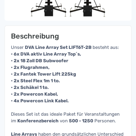
Beschreibung
Unser
DVA Line Array Set LIFT6T-2B
besteht aus:
• 6x DVA aktiv Line Array Top´s,
• 2x 18 Zoll DB Subwoofer
• 2x Flugrahmen,
• 2x Fantek Tower Lift 225kg
• 2x Steel Flex 1m 1 to.
• 2x Schäkel 1 to.
• 2x Powercon Kabel,
• 4x Powercon Link Kabel.
Dieses Set ist das ideale Paket für Veranstaltungen
im
Konferenzbereich
von
5
00 - 1250
Personen.
Line Arrays
haben den grundsätzlichen Unterschied