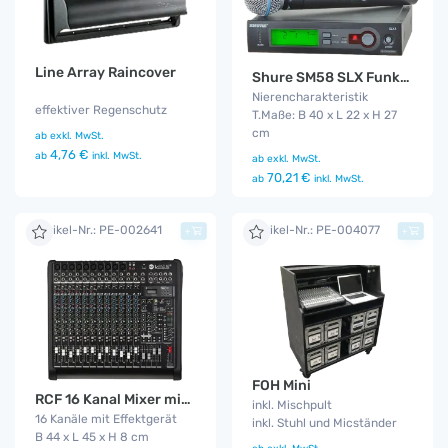
Line Array Raincover
Shure SM58 SLX Funkmikro
Nierencharakteristik
effektiver Regenschutz
T.Maße: B 40 x L 22 x H 27
cm
ab
exkl. MwSt.
4,76 €
ab
inkl. MwSt.
ab
exkl. MwSt.
70,21 €
ab
inkl. MwSt.
Artikel-Nr.: PE-002641
Artikel-Nr.: PE-004077
+
+
FOH Mini
RCF 16 Kanal Mixer mit MP3 Player
inkl. Mischpult
16 Kanäle mit Effektgerät
inkl. Stuhl und Micständer
B 44 x L 45 x H 8 cm