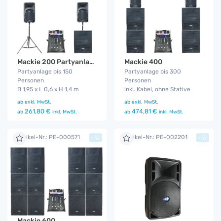
Mackie 200 Partyanlage
Mackie 400
Partyanlage bis 150
Partyanlage bis 300
Personen
Personen
B 1,95 x L 0,6 x H 1,4 m
inkl. Kabel, ohne Stative
ab
exkl. MwSt.
ab
exkl. MwSt.
261,80 €
474,81 €
ab
inkl. MwSt.
ab
inkl. MwSt.
Artikel-Nr.: PE-000571
Artikel-Nr.: PE-002201
+
+
Mackie 600