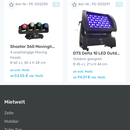
Artikel-Nr.: PE-002290
Artikel-Nr.: PE-003291
+
+
Shooter 360 Movinglight
4 unabhängige Moving
DTS Delta 10 LED Outdoor Funk
Heads
Outdoor geeignet
B 60 x L 40 x H 28 cm
B 45 x L 21 x H 44 cm
ab
exkl. MwSt.
ab
exkl. MwSt.
53,55 €
ab
inkl. MwSt.
94,01 €
ab
inkl. MwSt.
Mietwelt
Zelte
Mobiliar
Table Top