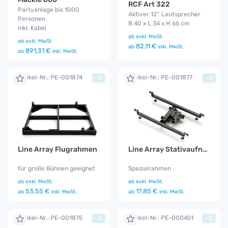
RCF Art 322
Partyanlage bis 1000
Aktiver 12'' Lautsprecher
Personen
B 40 x L 34 x H 66 cm
inkl. Kabel
ab
exkl. MwSt.
ab
exkl. MwSt.
82,11 €
ab
inkl. MwSt.
891,31 €
ab
inkl. MwSt.
Artikel-Nr.: PE-001874
Artikel-Nr.: PE-001877
+
+
Line Array Flugrahmen
Line Array Stativaufnahme
für große Bühnen geeignet
Spezialrahmen
ab
exkl. MwSt.
ab
exkl. MwSt.
53,55 €
17,85 €
ab
inkl. MwSt.
ab
inkl. MwSt.
Artikel-Nr.: PE-001875
Artikel-Nr.: PE-000451
+
+