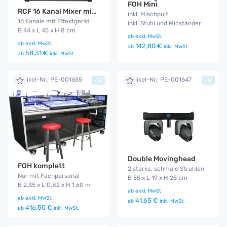
FOH Mini
RCF 16 Kanal Mixer mit MP3 Player
inkl. Mischpult
16 Kanäle mit Effektgerät
inkl. Stuhl und Micständer
B 44 x L 45 x H 8 cm
ab
exkl. MwSt.
ab
exkl. MwSt.
142,80 €
ab
inkl. MwSt.
58,31 €
ab
inkl. MwSt.
Artikel-Nr.: PE-001655
Artikel-Nr.: PE-001647
+
+
Double Movinghead
FOH komplett
2 starke, schmale Strahlen
Nur mit Fachpersonal
B 55 x L 19 x H 25 cm
B 2,35 x L 0,82 x H 1,60 m
ab
exkl. MwSt.
ab
exkl. MwSt.
41,65 €
ab
inkl. MwSt.
416,50 €
ab
inkl. MwSt.