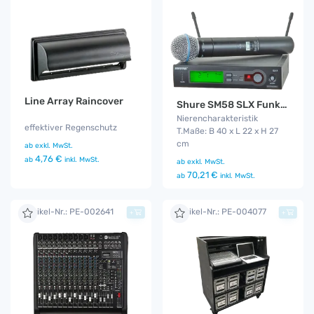
Line Array Raincover
Shure SM58 SLX Funkmikro
Nierencharakteristik
effektiver Regenschutz
T.Maße: B 40 x L 22 x H 27
cm
ab
exkl. MwSt.
4,76 €
ab
inkl. MwSt.
ab
exkl. MwSt.
70,21 €
ab
inkl. MwSt.
Artikel-Nr.: PE-002641
Artikel-Nr.: PE-004077
+
+