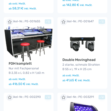
ab
exkl. MwSt.
ab
exkl. MwSt.
142,80 €
ab
inkl. MwSt.
58,31 €
ab
inkl. MwSt.
Artikel-Nr.: PE-001655
Artikel-Nr.: PE-001647
+
+
Double Movinghead
FOH komplett
2 starke, schmale Strahlen
Nur mit Fachpersonal
B 55 x L 19 x H 25 cm
B 2,35 x L 0,82 x H 1,60 m
ab
exkl. MwSt.
ab
exkl. MwSt.
41,65 €
ab
inkl. MwSt.
416,50 €
ab
inkl. MwSt.
Artikel-Nr.: PE-002290
Artikel-Nr.: PE-003291
+
+