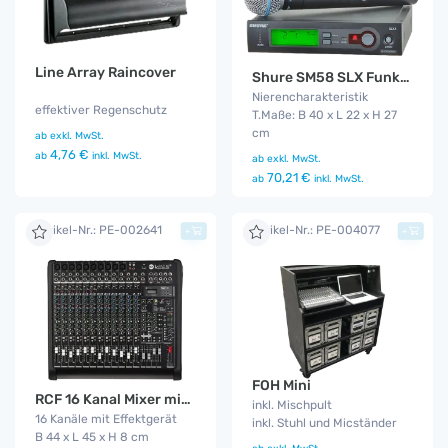
Line Array Raincover
Shure SM58 SLX Funkmikro
Nierencharakteristik
effektiver Regenschutz
T.Maße: B 40 x L 22 x H 27
cm
ab
exkl. MwSt.
4,76 €
ab
inkl. MwSt.
ab
exkl. MwSt.
70,21 €
ab
inkl. MwSt.
Artikel-Nr.: PE-002641
Artikel-Nr.: PE-004077
+
+
FOH Mini
RCF 16 Kanal Mixer mit MP3 Player
inkl. Mischpult
16 Kanäle mit Effektgerät
inkl. Stuhl und Micständer
B 44 x L 45 x H 8 cm