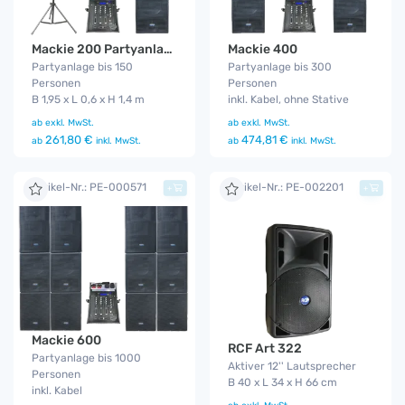
Mackie 200 Partyanlage
Mackie 400
Partyanlage bis 150
Partyanlage bis 300
Personen
Personen
B 1,95 x L 0,6 x H 1,4 m
inkl. Kabel, ohne Stative
ab
exkl. MwSt.
ab
exkl. MwSt.
261,80 €
474,81 €
ab
inkl. MwSt.
ab
inkl. MwSt.
Artikel-Nr.: PE-000571
Artikel-Nr.: PE-002201
+
+
Mackie 600
RCF Art 322
Partyanlage bis 1000
Aktiver 12'' Lautsprecher
Personen
B 40 x L 34 x H 66 cm
inkl. Kabel