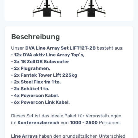
Beschreibung
Unser
DVA Line Array Set LIFT12T-2B
besteht aus:
• 12x DVA aktiv Line Array Top´s,
• 2x 18 Zoll DB Subwoofer
• 2x Flugrahmen,
• 2x Fantek Tower Lift 225kg
• 2x Steel Flex 1m 1 to.
• 2x Schäkel 1 to.
• 4x Powercon Kabel,
• 6x Powercon Link Kabel.
Dieses Set ist das ideale Paket für Veranstaltungen
im
Konferenzbereich
von
1
000 - 2500
Personen.
Line Arrays
haben den grundsätzlichen Unterschied