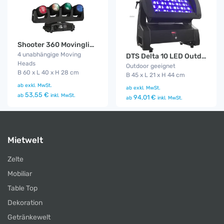
Shooter 360 Movinglight
4 unabhängige Moving
DTS Delta 10 LED Outdoor Funk
Heads
Outdoor geeignet
B 60 x L 40 x H 28 cm
B 45 x L 21 x H 44 cm
ab
exkl. MwSt.
ab
exkl. MwSt.
53,55 €
ab
inkl. MwSt.
94,01 €
ab
inkl. MwSt.
Mietwelt
Zelte
Mobiliar
Table Top
Dekoration
Getränkewelt