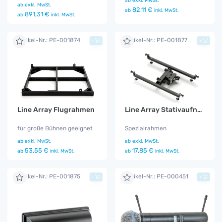
ab
exkl. MwSt.
ab
exkl. MwSt.
82,11 €
ab
inkl. MwSt.
891,31 €
ab
inkl. MwSt.
Artikel-Nr.: PE-001874
Artikel-Nr.: PE-001877
+
+
Line Array Flugrahmen
Line Array Stativaufnahme
für große Bühnen geeignet
Spezialrahmen
ab
exkl. MwSt.
ab
exkl. MwSt.
53,55 €
17,85 €
ab
inkl. MwSt.
ab
inkl. MwSt.
Artikel-Nr.: PE-001875
Artikel-Nr.: PE-000451
+
+