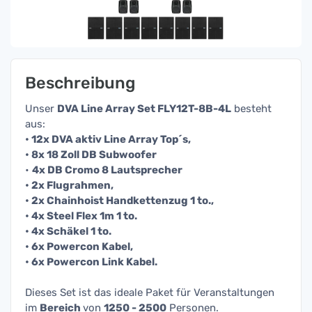
Beschreibung
Unser
DVA Line Array Set FLY12T-8B-4L
besteht
aus:
• 12x DVA aktiv Line Array Top´s,
• 8x 18 Zoll DB Subwoofer
•
4x DB Cromo 8 Lautsprecher
• 2x Flugrahmen,
• 2x Chainhoist Handkettenzug 1 to.,
• 4x Steel Flex 1m 1 to.
• 4x Schäkel 1 to.
• 6x Powercon Kabel,
• 6x Powercon Link Kabel.
Dieses Set ist das ideale Paket für Veranstaltungen
im
Bereich
von
125
0 - 2500
Personen.