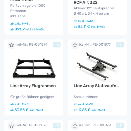
RCF Art 322
Partyanlage bis 1000
Aktiver 12'' Lautsprecher
Personen
B 40 x L 34 x H 66 cm
inkl. Kabel
ab
exkl. MwSt.
ab
exkl. MwSt.
82,11 €
ab
inkl. MwSt.
891,31 €
ab
inkl. MwSt.
Artikel-Nr.: PE-001874
Artikel-Nr.: PE-001877
+
+
Line Array Flugrahmen
Line Array Stativaufnahme
für große Bühnen geeignet
Spezialrahmen
ab
exkl. MwSt.
ab
exkl. MwSt.
53,55 €
17,85 €
ab
inkl. MwSt.
ab
inkl. MwSt.
Artikel-Nr.: PE-001875
Artikel-Nr.: PE-000451
+
+