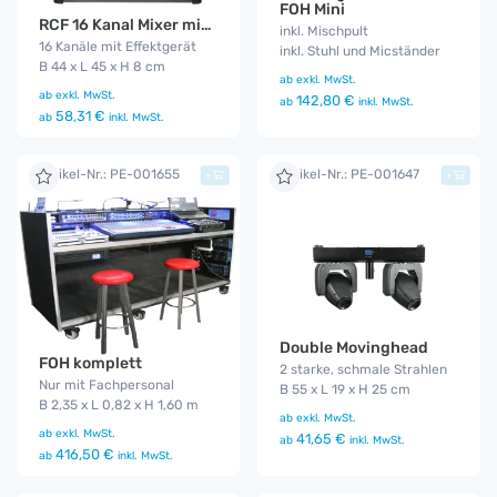
FOH Mini
RCF 16 Kanal Mixer mit MP3 Player
inkl. Mischpult
16 Kanäle mit Effektgerät
inkl. Stuhl und Micständer
B 44 x L 45 x H 8 cm
ab
exkl. MwSt.
ab
exkl. MwSt.
142,80 €
ab
inkl. MwSt.
58,31 €
ab
inkl. MwSt.
Artikel-Nr.: PE-001655
Artikel-Nr.: PE-001647
+
+
Double Movinghead
FOH komplett
2 starke, schmale Strahlen
Nur mit Fachpersonal
B 55 x L 19 x H 25 cm
B 2,35 x L 0,82 x H 1,60 m
ab
exkl. MwSt.
ab
exkl. MwSt.
41,65 €
ab
inkl. MwSt.
416,50 €
ab
inkl. MwSt.