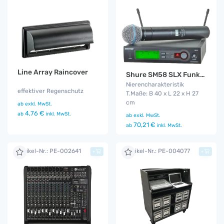
Line Array Raincover
Shure SM58 SLX Funkmikro
Nierencharakteristik
effektiver Regenschutz
T.Maße: B 40 x L 22 x H 27
cm
ab
exkl. MwSt.
4,76 €
ab
inkl. MwSt.
ab
exkl. MwSt.
70,21 €
ab
inkl. MwSt.
Artikel-Nr.: PE-002641
Artikel-Nr.: PE-004077
+
+