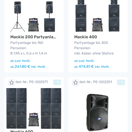
Mackie 200 Partyanlage
Mackie 400
Partyanlage bis 150
Partyanlage bis 300
Personen
Personen
B 1,95 x L 0,6 x H 1,4 m
inkl. Kabel, ohne Stative
ab
exkl. MwSt.
ab
exkl. MwSt.
261,80 €
474,81 €
ab
inkl. MwSt.
ab
inkl. MwSt.
Artikel-Nr.: PE-000571
Artikel-Nr.: PE-002201
+
+
Mackie 600