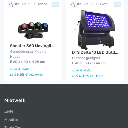
Artikel-Nr.: PE-002290
Artikel-Nr.: PE-003291
+
+
Shooter 360 Movinglight
4 unabhängige Moving
DTS Delta 10 LED Outdoor Funk
Heads
Outdoor geeignet
B 60 x L 40 x H 28 cm
B 45 x L 21 x H 44 cm
ab
exkl. MwSt.
ab
exkl. MwSt.
53,55 €
ab
inkl. MwSt.
94,01 €
ab
inkl. MwSt.
Mietwelt
Zelte
Mobiliar
Table Top