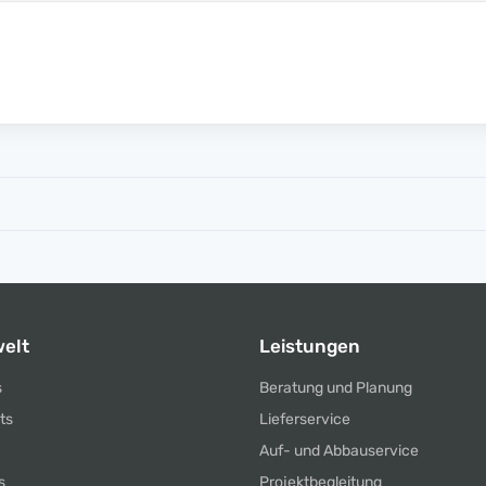
elt
Leistungen
s
Beratung und Planung
ts
Lieferservice
Auf- und Abbauservice
s
Projektbegleitung