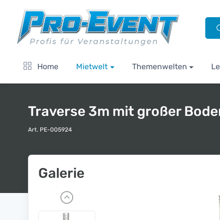
Home
Mietwelt
Themenwelten
Le
Traverse 3m mit großer Bode
Art. PE-005924
Galerie
P
r