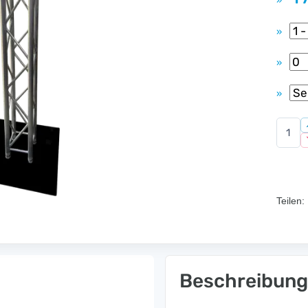
»
»
»
»
Teilen:
Beschreibung