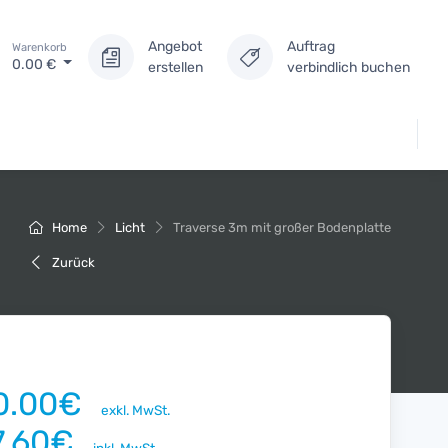
Angebot
Auftrag
Warenkorb
0.00
€
erstellen
verbindlich buchen
Home
Licht
Traverse 3m mit großer Bodenplatte
Zurück
0.00€
exkl. MwSt.
7.60€