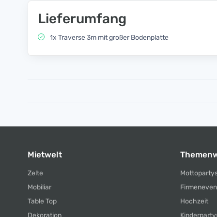
Lieferumfang
1x Traverse 3m mit großer Bodenplatte
Mietwelt
Themenw
Zelte
Mottoparty
Mobiliar
Firmeneven
Table Top
Hochzeit
Dekoration
Kinderparty