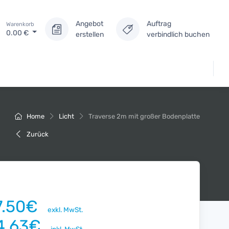
Angebot
Auftrag
Warenkorb
0.00
€
erstellen
verbindlich buchen
Home
Licht
Traverse 2m mit großer Bodenplatte
Zurück
7.50€
exkl. MwSt.
4.63€