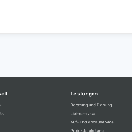
elt
Leistungen
s
Beratung und Planung
ts
Lieferservice
Auf- und Abbauservice
s
Projektbegleitung