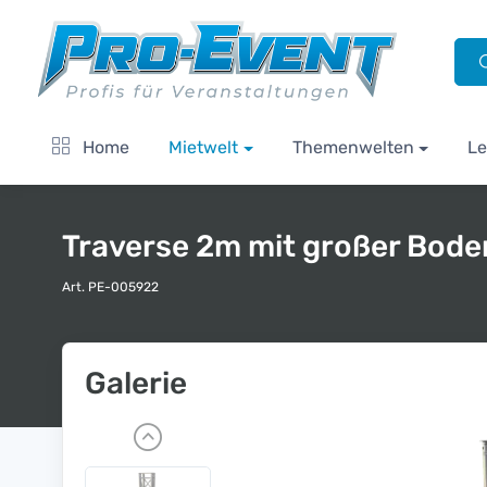
Home
Mietwelt
Themenwelten
Le
Traverse 2m mit großer Bode
Art. PE-005922
Galerie
P
r