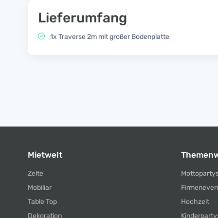
Lieferumfang
1x Traverse 2m mit großer Bodenplatte
Mietwelt
Themenw
Zelte
Mottoparty
Mobiliar
Firmeneven
Table Top
Hochzeit
Dekoration
Kinderparty