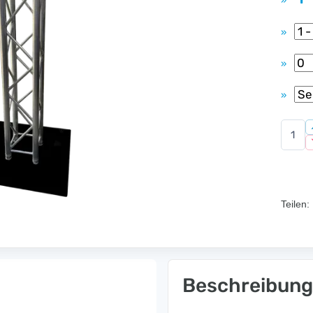
»
»
»
»
Teilen:
Beschreibung