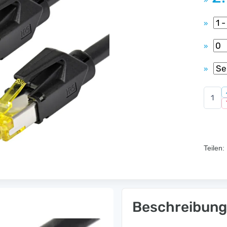
»
»
»
»
Teilen:
Beschreibung