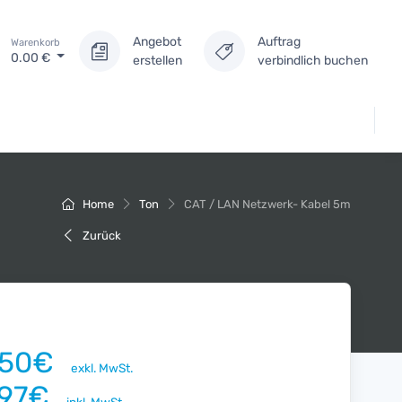
Angebot
Auftrag
Warenkorb
0.00
€
erstellen
verbindlich buchen
Home
Ton
CAT / LAN Netzwerk- Kabel 5m
Zurück
.50€
exkl. MwSt.
.97€