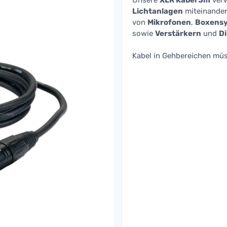
Unsere
XLR Kabel 3m
ver
Lichtanlagen
miteinander 
von
Mikrofonen
,
Boxens
sowie
Verstärkern
und
D
Kabel in Gehbereichen müs