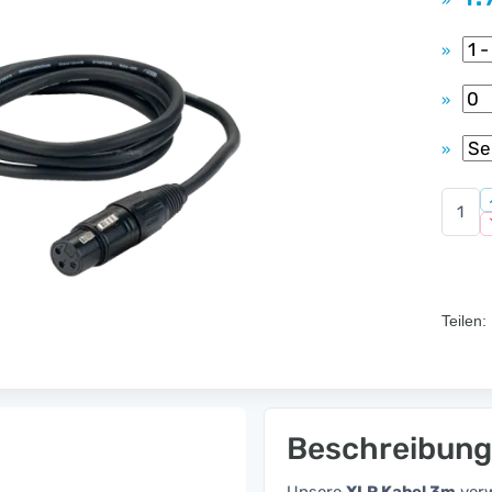
»
»
»
»
Teilen:
Beschreibung