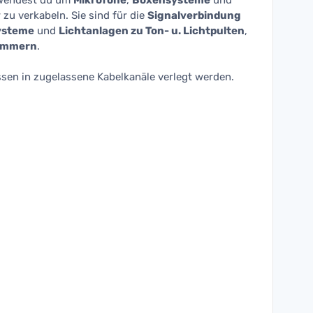
wendest du um
Mikrofone
,
Boxensysteme
und
zu verkabeln. Sie sind für die
Signalverbindung
ysteme
und
Lichtanlagen zu Ton- u. Lichtpulten
,
immern
.
sen in zugelassene Kabelkanäle verlegt werden.