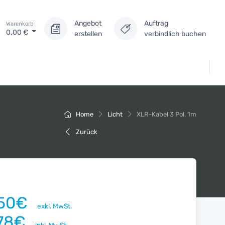
Angebot
Auftrag
Warenkorb
0.00
€
erstellen
verbindlich buchen
Home
Licht
XLR-Kabel 3 Pol. 1m
Zurück
.50€
exkl. MwSt.
.78€