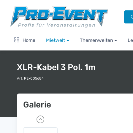
Home
Mietwelt
Themenwelten
Le
XLR-Kabel 3 Pol. 1m
Art. PE-005684
Galerie
P
r