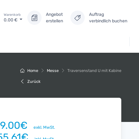
Angebot
Auftrag
Warenkorb
0.00
€
erstellen
verbindlich buchen
Home
Messe
Traversenstand U mit Kabine
Zurück
19.00€
exkl. MwSt.
55.61€