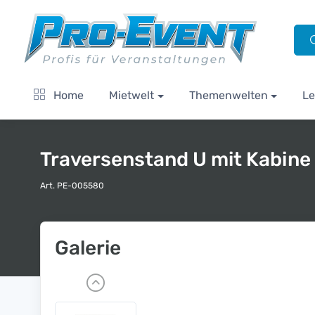
Home
Mietwelt
Themenwelten
Le
Traversenstand U mit Kabine
Art. PE-005580
Galerie
P
r