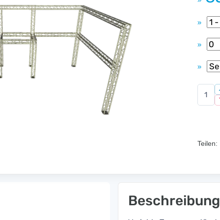
»
»
»
»
Teilen:
Beschreibung