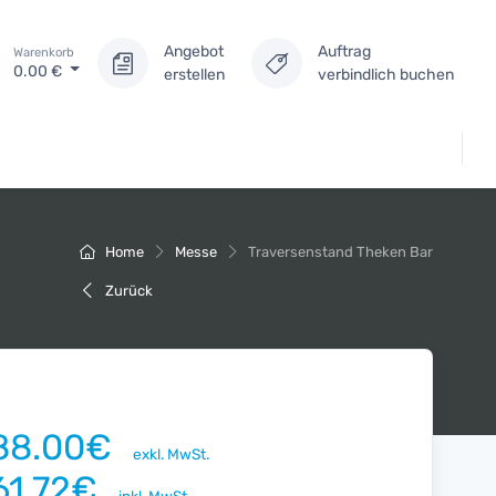
Angebot
Auftrag
Warenkorb
0.00
€
erstellen
verbindlich buchen
Home
Messe
Traversenstand Theken Bar
Zurück
88.00€
exkl. MwSt.
61.72€