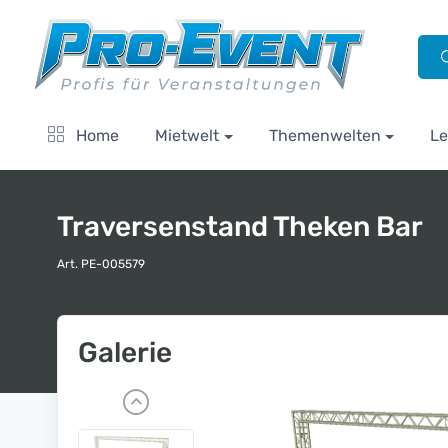
Home
Mietwelt
Themenwelten
Le
Traversenstand Theken Bar
Art. PE-005579
Galerie
P
r