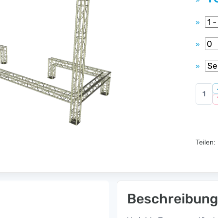
»
»
»
»
Teilen:
Beschreibung