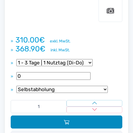
310.00€
»
exkl. MwSt.
368.90€
»
inkl. MwSt.
»
»
»