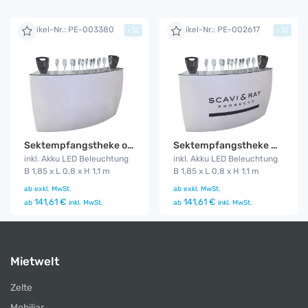
Artikel-Nr.: PE-003380
Artikel-Nr.: PE-002617
+
+
Sektempfangstheke ohne Aufschrift
Sektempfangstheke mit LED
inkl. Akku LED Beleuchtung
inkl. Akku LED Beleuchtung
B 1,85 x L 0,8 x H 1,1 m
B 1,85 x L 0,8 x H 1,1 m
ab
exkl. MwSt.
ab
exkl. MwSt.
141,61 €
141,61 €
ab
inkl. MwSt.
ab
inkl. MwSt.
Mietwelt
Zelte
Mobiliar