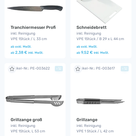
Tranchiermesser Profi
Schneidebrett
inkl. Reinigung
inkl. Reinigung
VPE 1Stück / L 33 cm
VPE 1Stück / B 29 x L 44 cm
ab
exkl. MwSt.
ab
exkl. MwSt.
2,38 €
9,52 €
ab
inkl. MwSt.
ab
inkl. MwSt.
Artikel-Nr.: PE-003622
Artikel-Nr.: PE-003617
+
+
Grillzange groß
Grillzange
inkl. Reinigung
inkl. Reinigung
VPE 1Stück, L 53 cm
VPE 1 Stück / L 42 cm