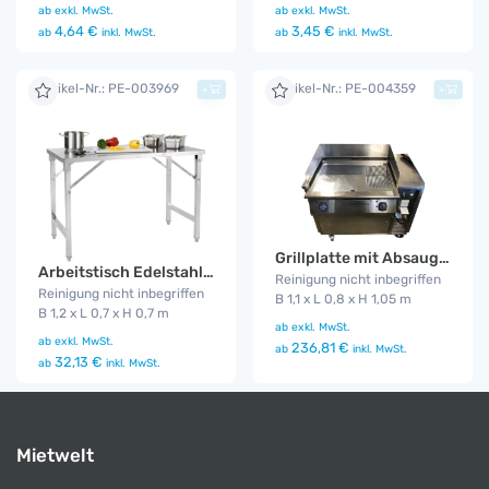
ab
exkl. MwSt.
ab
exkl. MwSt.
4,64 €
3,45 €
ab
inkl. MwSt.
ab
inkl. MwSt.
Artikel-Nr.: PE-003969
Artikel-Nr.: PE-004359
+
+
Grillplatte mit Absauganlage
Arbeitstisch Edelstahl B 0,7m
Reinigung nicht inbegriffen
Reinigung nicht inbegriffen
B 1,1 x L 0,8 x H 1,05 m
B 1,2 x L 0,7 x H 0,7 m
ab
exkl. MwSt.
ab
exkl. MwSt.
236,81 €
ab
inkl. MwSt.
32,13 €
ab
inkl. MwSt.
Mietwelt