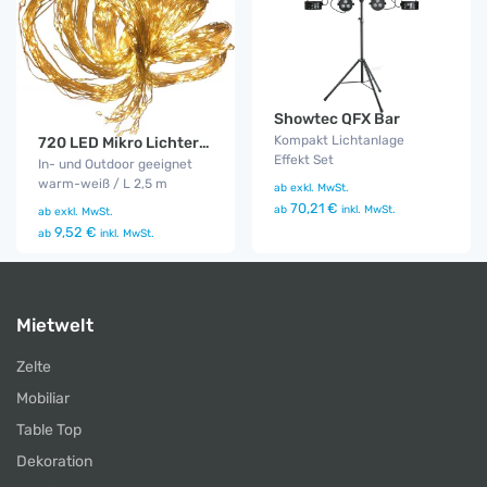
Showtec QFX Bar
Kompakt Lichtanlage
720 LED Mikro Lichterbündel
Effekt Set
In- und Outdoor geeignet
warm-weiß / L 2,5 m
ab
exkl. MwSt.
70,21 €
ab
inkl. MwSt.
ab
exkl. MwSt.
9,52 €
ab
inkl. MwSt.
Mietwelt
Zelte
Mobiliar
Table Top
Dekoration