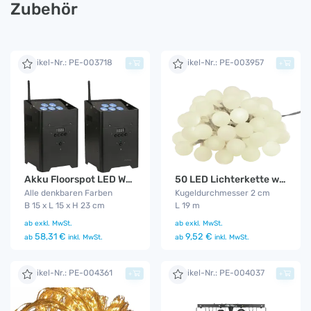
Zubehör
Artikel-Nr.: PE-003718
Artikel-Nr.: PE-003957
+
+
Akku Floorspot LED WDMX 2er Set
50 LED Lichterkette warm - weiß
Alle denkbaren Farben
Kugeldurchmesser 2 cm
B 15 x L 15 x H 23 cm
L 19 m
ab
exkl. MwSt.
ab
exkl. MwSt.
58,31 €
9,52 €
ab
inkl. MwSt.
ab
inkl. MwSt.
Artikel-Nr.: PE-004361
Artikel-Nr.: PE-004037
+
+