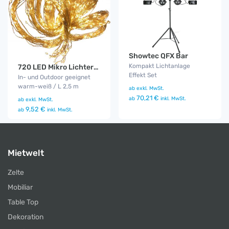
Showtec QFX Bar
Kompakt Lichtanlage
720 LED Mikro Lichterbündel
Effekt Set
In- und Outdoor geeignet
warm-weiß / L 2,5 m
ab
exkl. MwSt.
70,21 €
ab
inkl. MwSt.
ab
exkl. MwSt.
9,52 €
ab
inkl. MwSt.
Mietwelt
Zelte
Mobiliar
Table Top
Dekoration