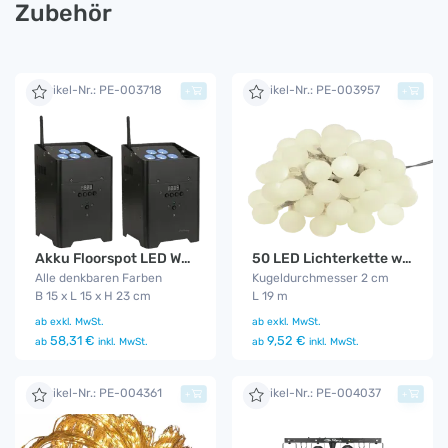
Zubehör
Artikel-Nr.: PE-003718
Artikel-Nr.: PE-003957
+
+
Akku Floorspot LED WDMX 2er Set
50 LED Lichterkette warm - weiß
Alle denkbaren Farben
Kugeldurchmesser 2 cm
B 15 x L 15 x H 23 cm
L 19 m
ab
exkl. MwSt.
ab
exkl. MwSt.
58,31 €
9,52 €
ab
inkl. MwSt.
ab
inkl. MwSt.
Artikel-Nr.: PE-004361
Artikel-Nr.: PE-004037
+
+