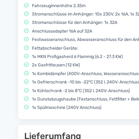
Fahrzeuginnenhöhe 2.35m
Stromanschlüsse im Anhänger: 10x 230V, 2x 16A, 1x 3
Stromanschlüsse für den Anhänger: 1x 32A
Anschlussadapter 16A auf 32A
Festwasseranschluss, Abwasseranschluss für den An
Fettabscheider Geräte:
1x MKN Profigasherd 6 Flammig (6.2 - 27.3 KW)
2x Gasfritteusen (12 KW)
1x Kombidämpfer (400V-Anschluss, Wasseransschlus
1x Gefrierschrank -10 bis -22°C (352 l, 240V-Anschlus
1x Kühlschrank -2 bis 8°C (352 l, 240V-Anschluss)
1x Dunstabzugshaube (Festanschluss, Fettfilter + Bel
1x Spülmaschine (240V Anschluss)
Lieferumfang