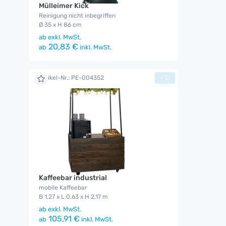
Mülleimer Kick
Reinigung nicht inbegriffen
Ø 35 x H 86 cm
ab
exkl. MwSt.
20,83 €
ab
inkl. MwSt.
Artikel-Nr.: PE-004352
+
Kaffeebar industrial
mobile Kaffeebar
B 1,27 x L 0,63 x H 2,17 m
ab
exkl. MwSt.
105,91 €
ab
inkl. MwSt.