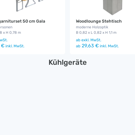
garniturset 50 cm Gala
Woodlounge Stehtisch
ersonen
moderne Holzoptik
,8 x H 0,78 m
B 0,82 x L 0,82 x H 1,1 m
wSt.
ab
exkl. MwSt.
 €
29,63 €
inkl. MwSt.
ab
inkl. MwSt.
Kühlgeräte