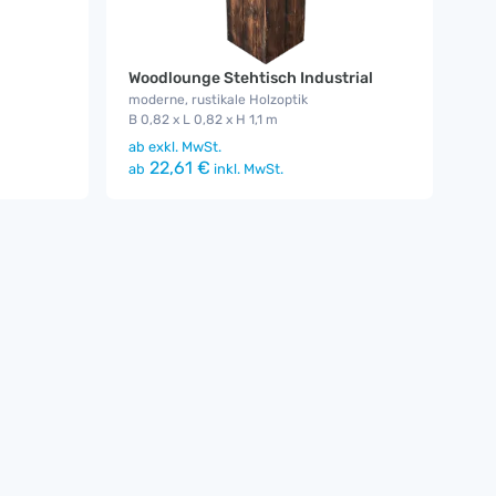
Woodlounge Stehtisch Industrial
moderne, rustikale Holzoptik
B 0,82 x L 0,82 x H 1,1 m
ab
exkl. MwSt.
22,61 €
ab
inkl. MwSt.