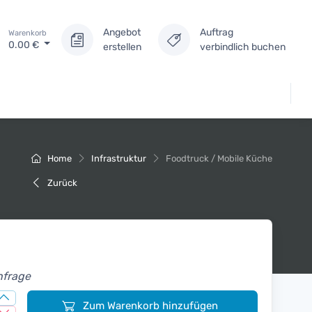
Angebot
Auftrag
Warenkorb
0.00
€
erstellen
verbindlich buchen
Home
Infrastruktur
Foodtruck / Mobile Küche
Zurück
nfrage
Zum Warenkorb hinzufügen