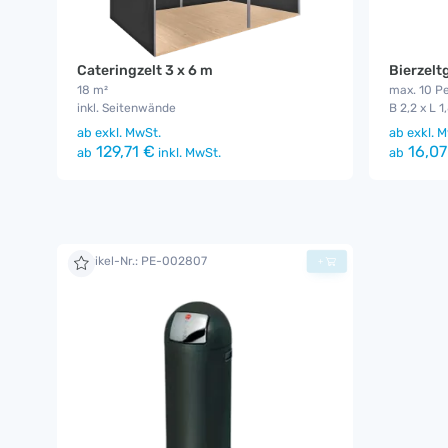
Cateringzelt 3 x 6 m
Bierzelt
18 m²
max. 10 P
inkl. Seitenwände
B 2,2 x L 1
ab
exkl. MwSt.
ab
exkl. M
129,71 €
16,07
ab
inkl. MwSt.
ab
Artikel-Nr.: PE-002807
+