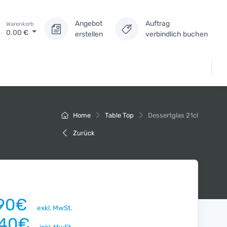
Angebot
Auftrag
Warenkorb
0.00
€
erstellen
verbindlich buchen
Home
Table Top
Dessertglas 21cl
Zurück
.90€
exkl. MwSt.
.40€