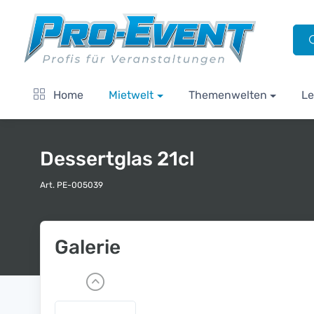
Home
Mietwelt
Themenwelten
Le
Dessertglas 21cl
Art. PE-005039
Galerie
P
r