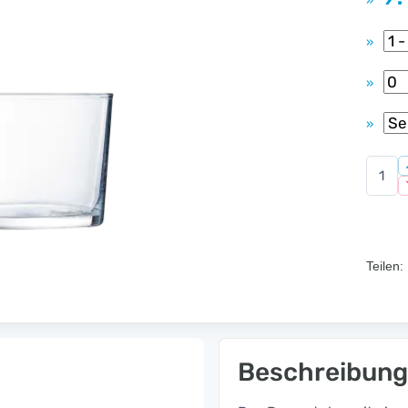
»
»
»
»
Teilen:
Beschreibung