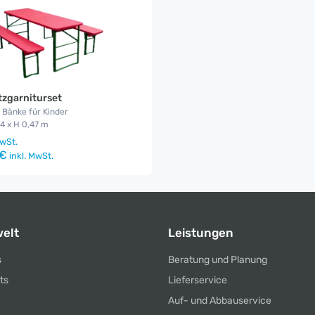
tzgarniturset
2 Bänke für Kinder
,4 x H 0,47 m
wSt.
 €
inkl. MwSt.
elt
Leistungen
s
Beratung und Planung
ts
Lieferservice
Auf- und Abbauservice