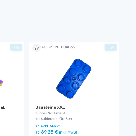
Artikel-Nr.: PE-004865
+
+
paß
Bausteine XXL
buntes Sortiment
verschiedene Größen
ab
exkl. MwSt.
89,25 €
ab
inkl. MwSt.