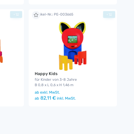
Artikel-Nr.: PE-003665
+
+
Happy Kids
für Kinder von 3-8 Jahre
B 0,8 x L 0,6 x H 1,46 m
ab
exkl. MwSt.
82,11 €
ab
inkl. MwSt.