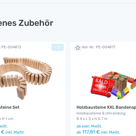
lenes Zubehör
.: PE-004872
Artikel-Nr.: PE-004877
+
teine Set
Holzbausteine XXL Bandens
Holzbausteine & Umrandung
 x H 1 cm
B 4 x L 5 x H 0,7 m
wSt.
ab
exkl. MwSt.
 €
117,81 €
inkl. MwSt.
ab
inkl. MwSt.