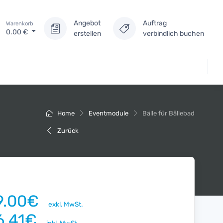
Angebot
Auftrag
Warenkorb
0.00
€
erstellen
verbindlich buchen
Home
Eventmodule
Bälle für Bällebad
Zurück
9.00€
exkl. MwSt.
6.41€