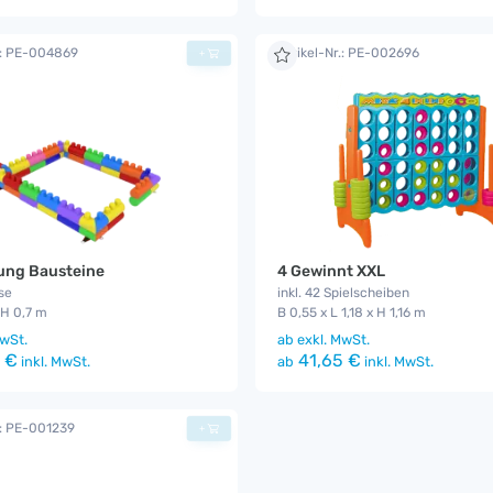
.: PE-004869
Artikel-Nr.: PE-002696
+
ng Bausteine
4 Gewinnt XXL
se
inkl. 42 Spielscheiben
 H 0,7 m
B 0,55 x L 1,18 x H 1,16 m
wSt.
ab
exkl. MwSt.
 €
41,65 €
inkl. MwSt.
ab
inkl. MwSt.
.: PE-001239
+