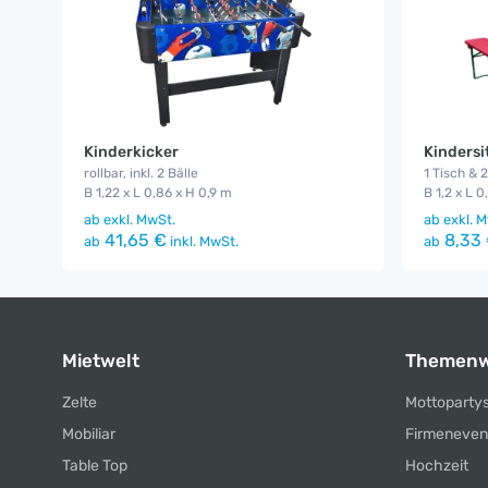
Kinderkicker
Kindersi
rollbar, inkl. 2 Bälle
1 Tisch & 
B 1,22 x L 0,86 x H 0,9 m
B 1,2 x L 0
ab
exkl. MwSt.
ab
exkl. M
41,65 €
8,33
ab
inkl. MwSt.
ab
Mietwelt
Themenw
Zelte
Mottoparty
Mobiliar
Firmeneven
Table Top
Hochzeit