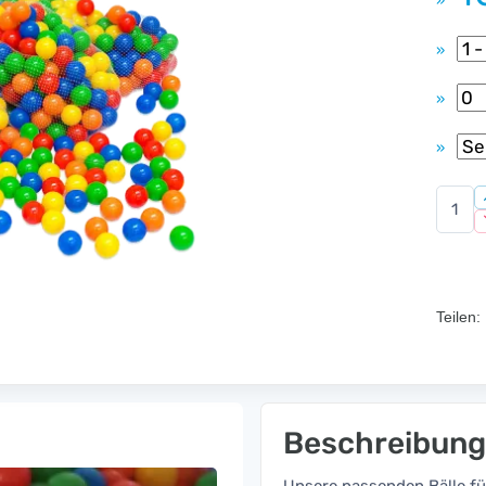
»
»
»
»
Teilen:
Beschreibung