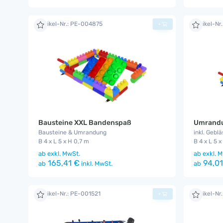
Artikel-Nr.: PE-004875
Artikel-Nr
+
Bausteine XXL Bandenspaß
Umrandu
Bausteine & Umrandung
inkl. Geblä
B 4 x L 5 x H 0,7 m
B 4 x L 5 x
ab
exkl. MwSt.
ab
exkl. M
165,41 €
94,01
ab
inkl. MwSt.
ab
Artikel-Nr.: PE-001521
Artikel-Nr
+