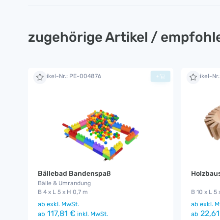
zugehörige Artikel / empfoh
Artikel-Nr.: PE-004876
Artikel-Nr
+
Bällebad Bandenspaß
Holzbaus
Bälle & Umrandung
B 4 x L 5 x H 0,7 m
B 10 x L 5
ab
exkl. MwSt.
ab
exkl. M
117,81 €
22,61
ab
inkl. MwSt.
ab