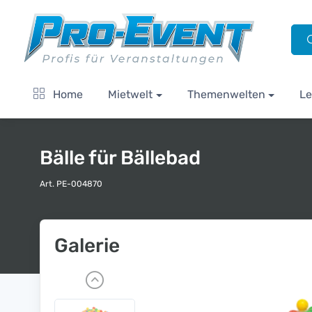
Home
Mietwelt
Themenwelten
Le
Bälle für Bällebad
Art. PE-004870
Galerie
P
r