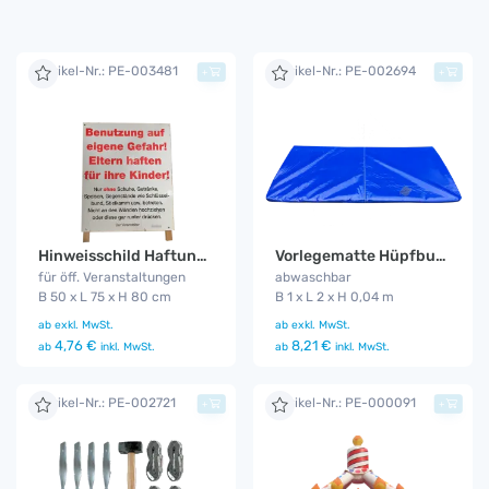
Artikel-Nr.: PE-003481
Artikel-Nr.: PE-002694
+
+
Hinweisschild Haftungsausschluss
Vorlegematte Hüpfburg
für öff. Veranstaltungen
abwaschbar
B 50 x L 75 x H 80 cm
B 1 x L 2 x H 0,04 m
ab
exkl. MwSt.
ab
exkl. MwSt.
4,76 €
8,21 €
ab
inkl. MwSt.
ab
inkl. MwSt.
Artikel-Nr.: PE-002721
Artikel-Nr.: PE-000091
+
+