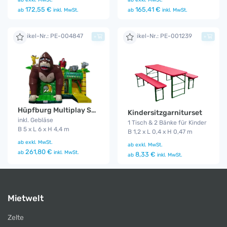
172,55 €
165,41 €
ab
inkl. MwSt.
ab
inkl. MwSt.
Artikel-Nr.: PE-004847
Artikel-Nr.: PE-001239
+
+
Hüpfburg Multiplay Safari
Kindersitzgarniturset
inkl. Gebläse
1 Tisch & 2 Bänke für Kinder
B 5 x L 6 x H 4,4 m
B 1,2 x L 0,4 x H 0,47 m
ab
exkl. MwSt.
ab
exkl. MwSt.
261,80 €
ab
inkl. MwSt.
8,33 €
ab
inkl. MwSt.
Mietwelt
Zelte