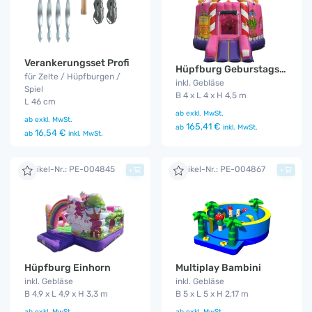
Verankerungsset Profi
Hüpfburg Geburstagstorte
für Zelte / Hüpfburgen /
inkl. Gebläse
Spiel
B 4 x L 4 x H 4,5 m
L 46 cm
ab
exkl. MwSt.
ab
exkl. MwSt.
165,41 €
ab
inkl. MwSt.
16,54 €
ab
inkl. MwSt.
Artikel-Nr.: PE-004845
Artikel-Nr.: PE-004867
+
+
Hüpfburg Einhorn
Multiplay Bambini
inkl. Gebläse
inkl. Gebläse
B 4,9 x L 4,9 x H 3,3 m
B 5 x L 5 x H 2,17 m
ab
exkl. MwSt.
ab
exkl. MwSt.