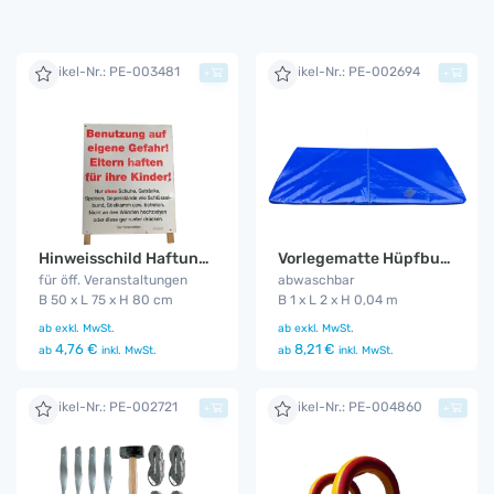
Artikel-Nr.: PE-003481
Artikel-Nr.: PE-002694
+
+
Hinweisschild Haftungsausschluss
Vorlegematte Hüpfburg
für öff. Veranstaltungen
abwaschbar
B 50 x L 75 x H 80 cm
B 1 x L 2 x H 0,04 m
ab
exkl. MwSt.
ab
exkl. MwSt.
4,76 €
8,21 €
ab
inkl. MwSt.
ab
inkl. MwSt.
Artikel-Nr.: PE-002721
Artikel-Nr.: PE-004860
+
+