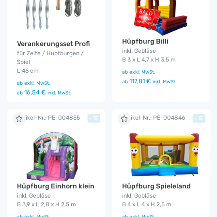
Hüpfburg Billi
Verankerungsset Profi
inkl. Gebläse
für Zelte / Hüpfburgen /
B 3 x L 4,7 x H 3,5 m
Spiel
L 46 cm
ab
exkl. MwSt.
117,81 €
ab
inkl. MwSt.
ab
exkl. MwSt.
16,54 €
ab
inkl. MwSt.
Artikel-Nr.: PE-004855
Artikel-Nr.: PE-004846
+
+
Hüpfburg Einhorn klein
Hüpfburg Spieleland
inkl. Gebläse
inkl. Gebläse
B 3,9 x L 2,8 x H 2,5 m
B 4 x L 4 x H 2,5 m
ab
exkl. MwSt.
ab
exkl. MwSt.