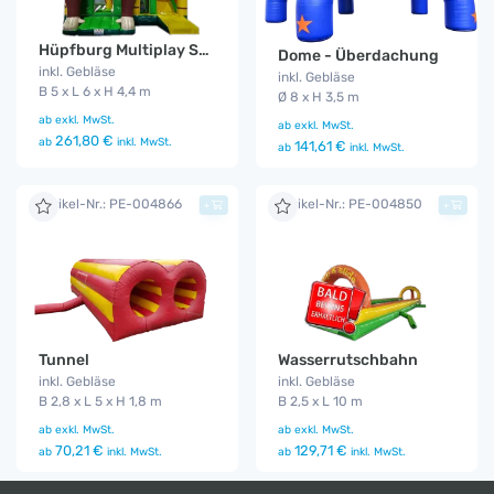
Hüpfburg Multiplay Safari
Dome - Überdachung
inkl. Gebläse
inkl. Gebläse
B 5 x L 6 x H 4,4 m
Ø 8 x H 3,5 m
ab
exkl. MwSt.
ab
exkl. MwSt.
261,80 €
ab
inkl. MwSt.
141,61 €
ab
inkl. MwSt.
Artikel-Nr.: PE-004866
Artikel-Nr.: PE-004850
+
+
Tunnel
Wasserrutschbahn
inkl. Gebläse
inkl. Gebläse
B 2,8 x L 5 x H 1,8 m
B 2,5 x L 10 m
ab
exkl. MwSt.
ab
exkl. MwSt.
70,21 €
129,71 €
ab
inkl. MwSt.
ab
inkl. MwSt.