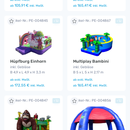
105,91 €
165,41 €
ab
inkl. MwSt.
ab
inkl. MwSt.
Artikel-Nr.: PE-004845
Artikel-Nr.: PE-004867
+
+
Hüpfburg Einhorn
Multiplay Bambini
inkl. Gebläse
inkl. Gebläse
B 4,9 x L 4,9 x H 3,3 m
B 5 x L 5 x H 2,17 m
ab
exkl. MwSt.
ab
exkl. MwSt.
172,55 €
165,41 €
ab
inkl. MwSt.
ab
inkl. MwSt.
Artikel-Nr.: PE-004847
Artikel-Nr.: PE-004856
+
+