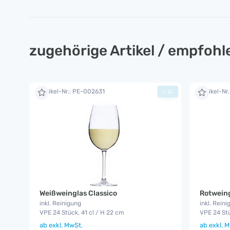
zugehörige Artikel / empfoh
Artikel-Nr.: PE-002631
Artikel-Nr
+
Weißweinglas Classico
Rotweing
inkl. Reinigung
inkl. Reini
VPE 24 Stück, 41 cl / H 22 cm
VPE 24 Stü
ab
exkl. MwSt.
ab
exkl. M