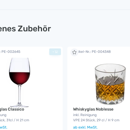
lenes Zubehör
.: PE-002645
Artikel-Nr.: PE-004348
+
las Classico
Whiskyglas Noblesse
gung
inkl. Reinigung
ck, 31cl / H 21 cm
VPE 24 Stück, 29 cl / H 9 cm
wSt.
ab
exkl. MwSt.