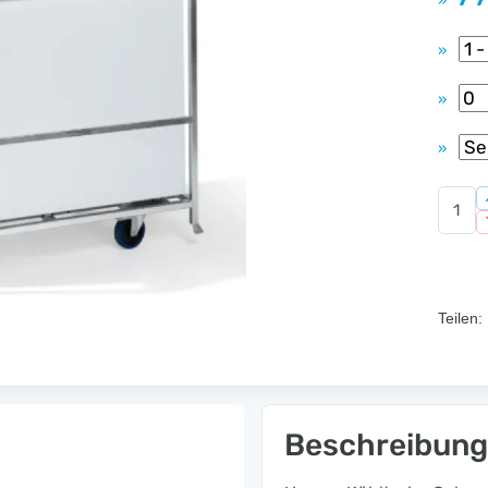
»
»
»
»
Teilen:
Beschreibung