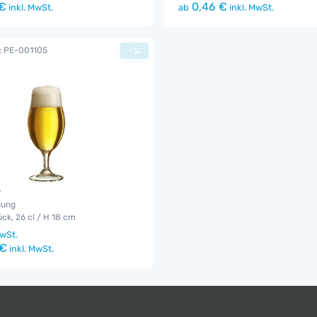
€
0,46 €
inkl. MwSt.
ab
inkl. MwSt.
.: PE-001105
+
e
gung
ck, 26 cl / H 18 cm
wSt.
 €
inkl. MwSt.