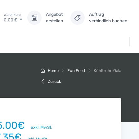
Angebot
Auftrag
Warenkorb
0.00
€
erstellen
verbindlich buchen
Home
Fun Food
Kühltruhe Gala
Zurück
5.00€
exkl. MwSt.
7.35€