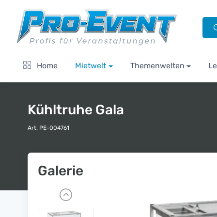
Home
Mietwelt
Themenwelten
Le
Kühltruhe Gala
Art. PE-004761
Galerie
P
r