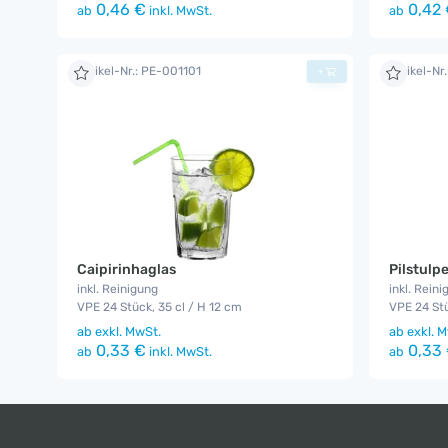
0,46 €
0,42 
ab
inkl. MwSt.
ab
Artikel-Nr.: PE-001101
Artikel-Nr
+
Caipirinhaglas
Pilstulp
inkl. Reinigung
inkl. Reini
VPE 24 Stück, 35 cl / H 12 cm
VPE 24 Stü
ab
exkl. MwSt.
ab
exkl. M
0,33 €
0,33
ab
inkl. MwSt.
ab