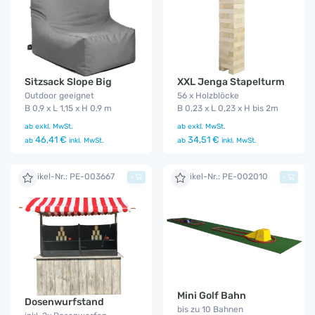
Sitzsack Slope Big
XXL Jenga Stapelturm
Outdoor geeignet
56 x Holzblöcke
B 0,9 x L 1,15 x H 0,9 m
B 0,23 x L 0,23 x H bis 2m
ab
exkl. MwSt.
ab
exkl. MwSt.
46,41 €
34,51 €
ab
inkl. MwSt.
ab
inkl. MwSt.
Artikel-Nr.: PE-003667
Artikel-Nr.: PE-002010
+
+
Mini Golf Bahn
Dosenwurfstand
bis zu 10 Bahnen