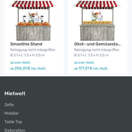
Smoothie Stand
Obst- und Gemüsestand
Reinigung nicht inbegriffen
Reinigung nicht inbegriffen
B 2,1 x L 1,3 x H 2,5 m
B 2,1 x L 1,3 x H 2,5 m
ab
exkl. MwSt.
ab
exkl. MwSt.
296,31 €
177,31 €
ab
inkl. MwSt.
ab
inkl. MwSt.
Mietwelt
Zelte
Mobiliar
Table Top
Dekoration