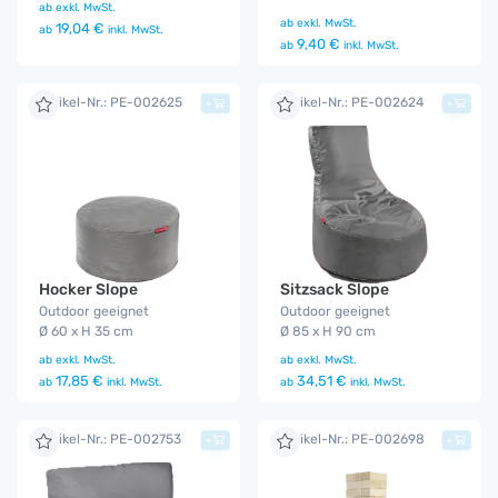
ab
exkl. MwSt.
ab
exkl. MwSt.
19,04 €
ab
inkl. MwSt.
9,40 €
ab
inkl. MwSt.
Artikel-Nr.: PE-002625
Artikel-Nr.: PE-002624
+
+
Hocker Slope
Sitzsack Slope
Outdoor geeignet
Outdoor geeignet
Ø 60 x H 35 cm
Ø 85 x H 90 cm
ab
exkl. MwSt.
ab
exkl. MwSt.
17,85 €
34,51 €
ab
inkl. MwSt.
ab
inkl. MwSt.
Artikel-Nr.: PE-002753
Artikel-Nr.: PE-002698
+
+