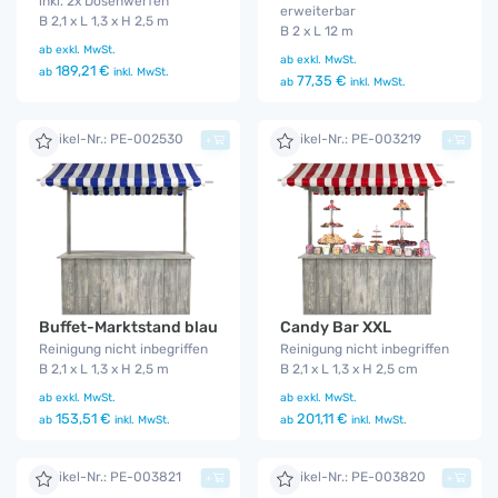
inkl. 2x Dosenwerfen
erweiterbar
B 2,1 x L 1,3 x H 2,5 m
B 2 x L 12 m
ab
exkl. MwSt.
ab
exkl. MwSt.
189,21 €
ab
inkl. MwSt.
77,35 €
ab
inkl. MwSt.
Artikel-Nr.: PE-002530
Artikel-Nr.: PE-003219
+
+
Buffet-Marktstand blau
Candy Bar XXL
Reinigung nicht inbegriffen
Reinigung nicht inbegriffen
B 2,1 x L 1,3 x H 2,5 m
B 2,1 x L 1,3 x H 2,5 cm
ab
exkl. MwSt.
ab
exkl. MwSt.
153,51 €
201,11 €
ab
inkl. MwSt.
ab
inkl. MwSt.
Artikel-Nr.: PE-003821
Artikel-Nr.: PE-003820
+
+