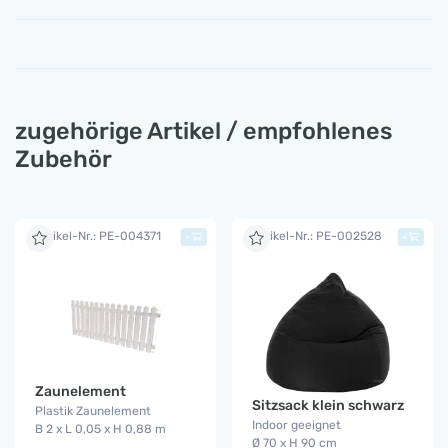
zugehörige Artikel / empfohlenes
Zubehör
Artikel-Nr.: PE-004371
Artikel-Nr.: PE-002528
+
+
Zaunelement
Sitzsack klein schwarz
Plastik Zaunelement
Indoor geeignet
B 2 x L 0,05 x H 0,88 m
Ø 70 x H 90 cm