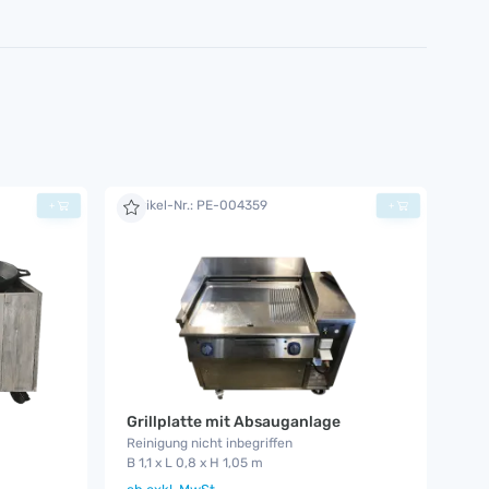
Artikel-Nr.: PE-004359
+
+
Grillplatte mit Absauganlage
Reinigung nicht inbegriffen
B 1,1 x L 0,8 x H 1,05 m