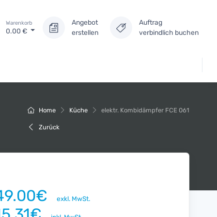
Angebot
Auftrag
Warenkorb
0.00
€
erstellen
verbindlich buchen
Home
Küche
elektr. Kombidämpfer FCE 061
Zurück
49.00€
exkl. MwSt.
15.31€