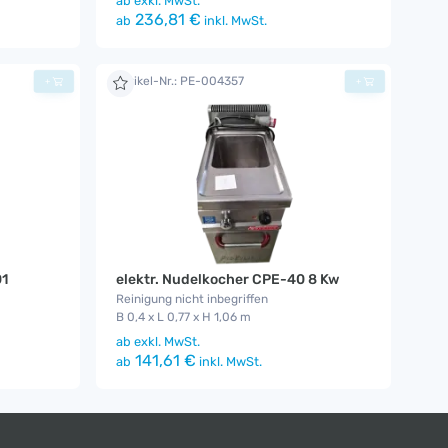
ab
exkl. MwSt.
236,81 €
ab
inkl. MwSt.
Artikel-Nr.: PE-004357
+
+
01
elektr. Nudelkocher CPE-40 8 Kw
Reinigung nicht inbegriffen
B 0,4 x L 0,77 x H 1,06 m
ab
exkl. MwSt.
141,61 €
ab
inkl. MwSt.