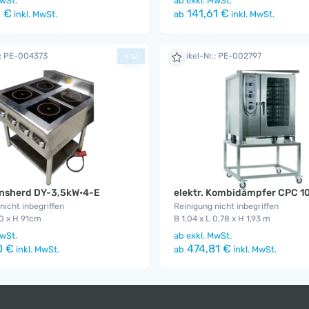
wSt.
ab
exkl. MwSt.
 €
141,61 €
inkl. MwSt.
ab
inkl. MwSt.
.: PE-004373
Artikel-Nr.: PE-002797
+
onsherd DY-3,5kW•4-E
elektr. Kombidämpfer CPC 1
nicht inbegriffen
Reinigung nicht inbegriffen
0 x H 91cm
B 1,04 x L 0,78 x H 1,93 m
wSt.
ab
exkl. MwSt.
0 €
474,81 €
inkl. MwSt.
ab
inkl. MwSt.