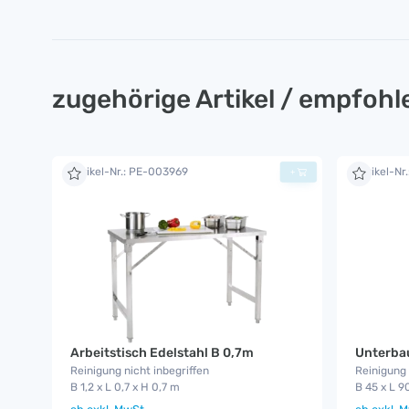
zugehörige Artikel / empfoh
Artikel-Nr.: PE-003969
Artikel-Nr
+
Arbeitstisch Edelstahl B 0,7m
Unterba
Reinigung nicht inbegriffen
Reinigung 
B 1,2 x L 0,7 x H 0,7 m
B 45 x L 9