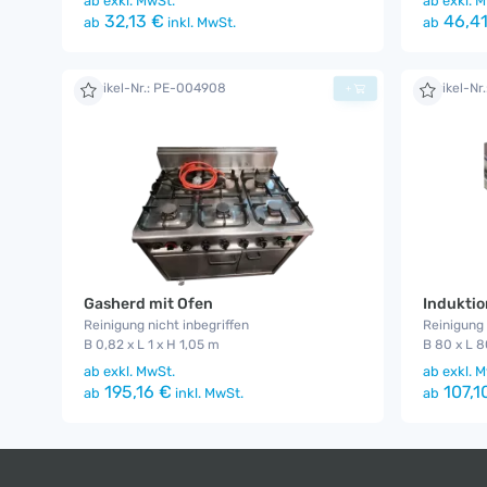
ab
exkl. MwSt.
ab
exkl. M
32,13 €
46,41
ab
inkl. MwSt.
ab
Artikel-Nr.: PE-004908
Artikel-Nr
+
Gasherd mit Ofen
Indukti
Reinigung nicht inbegriffen
Reinigung 
B 0,82 x L 1 x H 1,05 m
B 80 x L 8
ab
exkl. MwSt.
ab
exkl. M
195,16 €
107,1
ab
inkl. MwSt.
ab