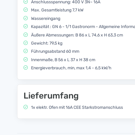
Anschlussspannung: 400 V 3N~ 16A
Max. Gesamtleistung 7,7 kW
Wassereingang
Kapazität : GN 6 - 1/1 Gastronorm - Allgemeine Inform
Äußere Abmessungen: B 86 x L 74,6 x H 63,3 cm
Gewicht: 79,5 kg
Führungsabstand 60 mm
Innenmaße, B 56 x L 37 x H 38 cm
Energieverbrauch, min, max 1,4 - 6,5 kW/h
Lieferumfang
1x elektr. Ofen mit 16A CEE Starkstromanschluss