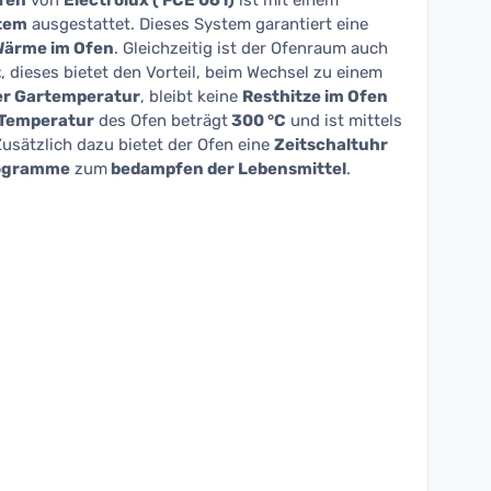
fen
von
Electrolux ( FCE 061)
ist mit einem
stem
ausgestattet. Dieses System garantiert eine
Wärme im Ofen
. Gleichzeitig ist der Ofenraum auch
t
, dieses bietet den Vorteil, beim Wechsel zu einem
er Gartemperatur
, bleibt keine
Resthitze im Ofen
Temperatur
des Ofen beträgt
300 °C
und ist mittels
 Zusätzlich dazu bietet der Ofen eine
Zeitschaltuhr
rogramme
zum
bedampfen der Lebensmittel
.