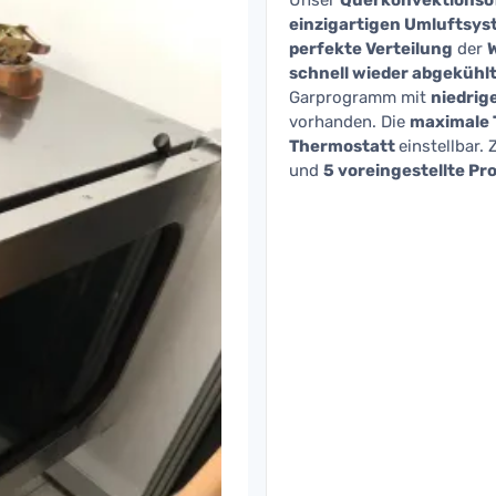
Unser
Querkonvektionso
einzigartigen Umluftsy
perfekte Verteilung
der
schnell wieder abgekühl
Garprogramm mit
niedrig
vorhanden. Die
maximale 
Thermostatt
einstellbar.
und
5 voreingestellte P