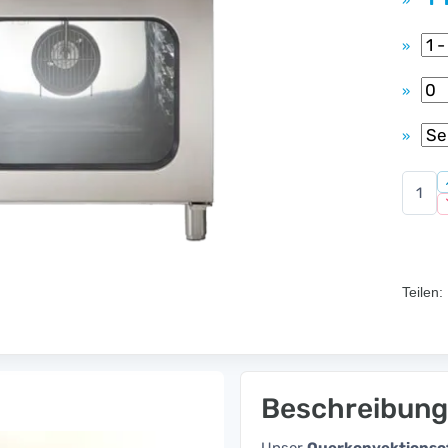
»
»
»
»
Teilen:
Beschreibung