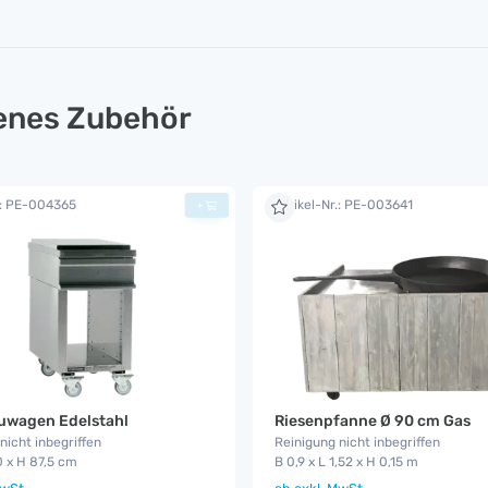
lenes Zubehör
.: PE-004365
Artikel-Nr.: PE-003641
+
uwagen Edelstahl
Riesenpfanne Ø 90 cm Gas
nicht inbegriffen
Reinigung nicht inbegriffen
0 x H 87,5 cm
B 0,9 x L 1,52 x H 0,15 m