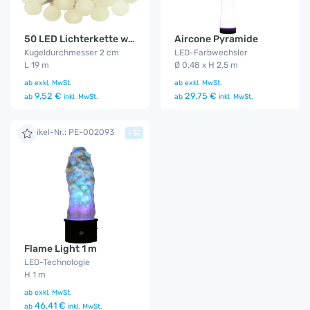
50 LED Lichterkette warm - weiß
Aircone Pyramide
Kugeldurchmesser 2 cm
LED-Farbwechsler
L 19 m
Ø 0,48 x H 2,5 m
ab
exkl. MwSt.
ab
exkl. MwSt.
9,52 €
29,75 €
ab
inkl. MwSt.
ab
inkl. MwSt.
Artikel-Nr.: PE-002093
+
Flame Light 1 m
LED-Technologie
H 1 m
ab
exkl. MwSt.
46,41 €
ab
inkl. MwSt.