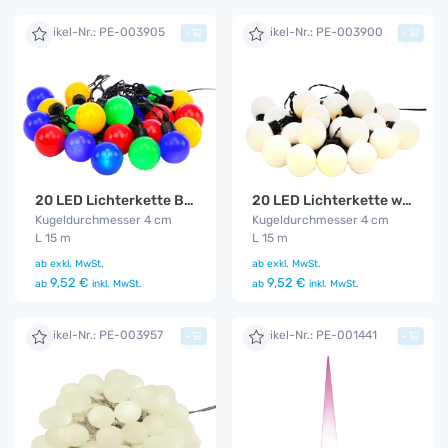
Artikel-Nr.: PE-003905
Artikel-Nr.: PE-003900
+
+
20 LED Lichterkette Bunt
20 LED Lichterkette warm - weiß
Kugeldurchmesser 4 cm
Kugeldurchmesser 4 cm
L 15 m
L 15 m
ab
exkl. MwSt.
ab
exkl. MwSt.
9,52 €
9,52 €
ab
inkl. MwSt.
ab
inkl. MwSt.
Artikel-Nr.: PE-003957
Artikel-Nr.: PE-001441
+
+