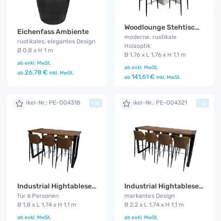
Woodlounge Stehtischset Cognac 4P.
Eichenfass Ambiente
moderne, rustikale
rustikales, elegantes Design
Holzoptik
Ø 0,8 x H 1 m
B 1,76 x L 1,76 x H 1,1 m
ab
exkl. MwSt.
ab
exkl. MwSt.
26,78 €
ab
inkl. MwSt.
141,61 €
ab
inkl. MwSt.
Artikel-Nr.: PE-004318
Artikel-Nr.: PE-004321
+
+
Industrial Hightableset 6P. 1,8 m Cognac
Industrial Hightableset 8P. 2,2 m Cognac
für 6 Personen
markantes Design
B 1,8 x L 1,74 x H 1,1 m
B 2,2 x L 1,74 x H 1,1 m
ab
exkl. MwSt.
ab
exkl. MwSt.