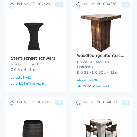
Artikel-Nr.: PE-002629
Artikel-Nr.: PE-004376
+
+
Woodlounge Stehtisch Industrial
Stehtischset schwarz
moderne, rustikale
Husse inkl. Tisch
Holzoptik
Ø 0,8 x H 1,1 m
B 0,82 x L 0,82 x H 1,1 m
ab
exkl. MwSt.
ab
exkl. MwSt.
34,51 €
ab
inkl. MwSt.
22,61 €
ab
inkl. MwSt.
Artikel-Nr.: PE-002609
Artikel-Nr.: PE-004839
+
+