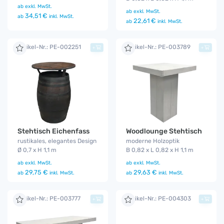
ab
exkl. MwSt.
ab
exkl. MwSt.
34,51 €
ab
inkl. MwSt.
22,61 €
ab
inkl. MwSt.
Artikel-Nr.: PE-002251
Artikel-Nr.: PE-003789
+
+
Woodlounge Stehtisch
Stehtisch Eichenfass
moderne Holzoptik
rustikales, elegantes Design
B 0,82 x L 0,82 x H 1,1 m
Ø 0,7 x H 1,1 m
ab
exkl. MwSt.
ab
exkl. MwSt.
29,63 €
29,75 €
ab
inkl. MwSt.
ab
inkl. MwSt.
Artikel-Nr.: PE-003777
Artikel-Nr.: PE-004303
+
+