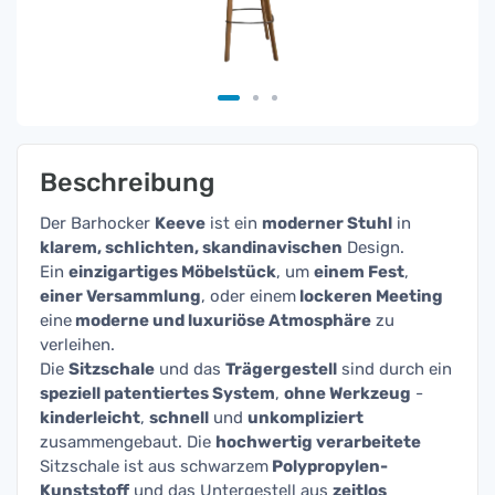
Beschreibung
Der Barhocker
Keeve
ist ein
moderner Stuhl
in
klarem, schlichten, skandinavischen
Design.
Ein
einzigartiges Möbelstück
, um
einem Fest
,
einer Versammlung
, oder einem
lockeren Meeting
eine
moderne und luxuriöse Atmosphäre
zu
verleihen.
Die
Sitzschale
und das
Trägergestell
sind durch ein
speziell patentiertes System
,
ohne Werkzeug
-
kinderleicht
,
schnell
und
unkompliziert
zusammengebaut. Die
hochwertig verarbeitete
Sitzschale ist aus schwarzem
Polypropylen-
Kunststoff
und das Untergestell aus
zeitlos