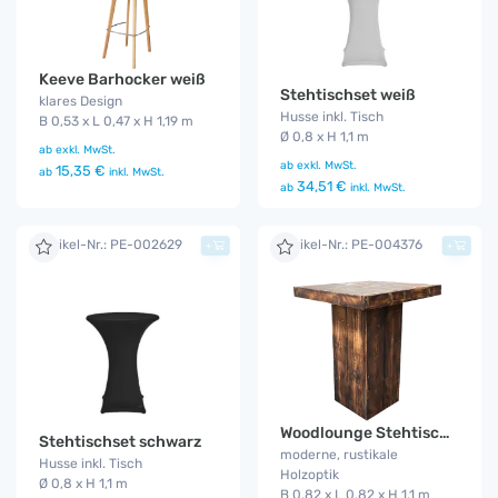
Keeve Barhocker weiß
Stehtischset weiß
klares Design
Husse inkl. Tisch
B 0,53 x L 0,47 x H 1,19 m
Ø 0,8 x H 1,1 m
ab
exkl. MwSt.
ab
exkl. MwSt.
15,35 €
ab
inkl. MwSt.
34,51 €
ab
inkl. MwSt.
Artikel-Nr.: PE-002629
Artikel-Nr.: PE-004376
+
+
Woodlounge Stehtisch Industrial
Stehtischset schwarz
moderne, rustikale
Husse inkl. Tisch
Holzoptik
Ø 0,8 x H 1,1 m
B 0,82 x L 0,82 x H 1,1 m