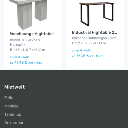
Industrial Hightable 2,2 m
Woodlounge Hightable
indischer Bahnwagon Tisch
moderne, rustikale
B 2,2 x L 0,8 x H 1,1 m
Holzoptik
B 1,68 x L 0,7 x H 1,1 m
ab
exkl. MwSt.
77,35 €
ab
inkl. MwSt.
ab
exkl. MwSt.
47,48 €
ab
inkl. MwSt.
Mietwelt
Zelte
Mobiliar
Table Top
Dekoration