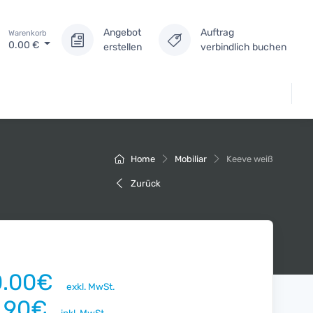
Angebot
Auftrag
Warenkorb
0.00
€
erstellen
verbindlich buchen
Home
Mobiliar
Keeve weiß
Zurück
0.00€
exkl. MwSt.
1.90€