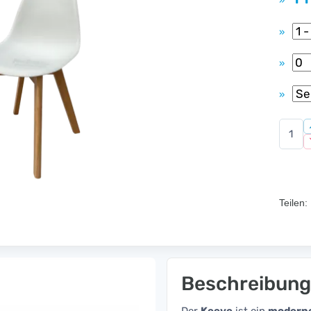
»
»
»
»
Teilen:
Beschreibung