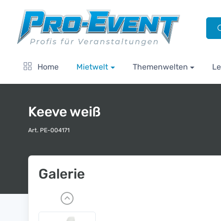
Home
Mietwelt
Themenwelten
Le
Keeve weiß
Art. PE-004171
Galerie
P
r