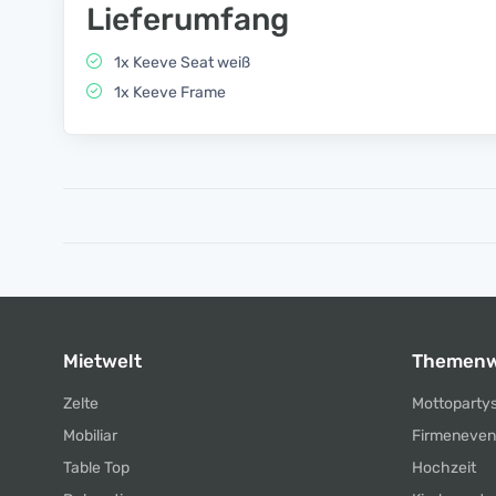
Lieferumfang
1x Keeve Seat weiß
1x Keeve Frame
Mietwelt
Themenw
Zelte
Mottoparty
Mobiliar
Firmeneven
Table Top
Hochzeit