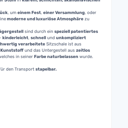
r Stuhl
in
klarem, schlichten, skandinavischen
tück
, um
einem Fest
,
einer Versammlung
, oder
ine
moderne und luxuriöse Atmosphäre
zu
ägergestell
sind durch ein
speziell patentiertes
-
kinderleicht
,
schnell
und
unkompliziert
hwertig verarbeitete
Sitzschale ist aus
Kunststoff
und das Untergestell aus
zeitlos
welches in seiner
Farbe naturbelassen
wurde.
 für den Transport
stapelbar.