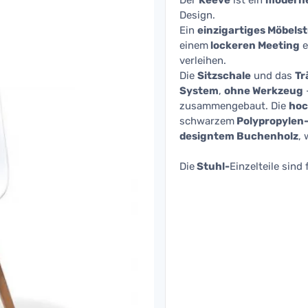
Der
Keeve
ist ein
moderne
Design.
Ein
einzigartiges Möbels
einem
lockeren Meeting
e
verleihen.
Die
Sitzschale
und das
Tr
System
,
ohne Werkzeug
zusammengebaut. Die
hoc
schwarzem
Polypropylen-
designtem Buchenholz
, 
Die
Stuhl-
Einzelteile sind