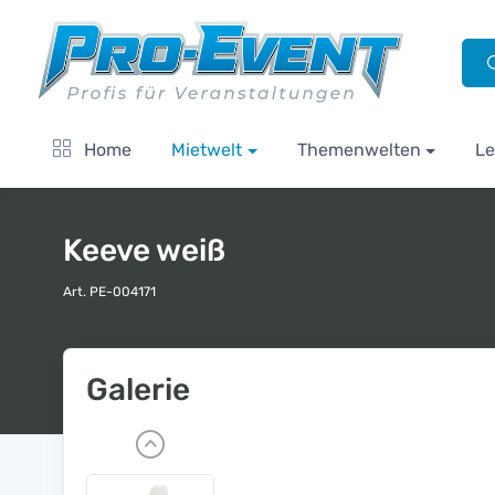
Home
Mietwelt
Themenwelten
Le
Keeve weiß
Art. PE-004171
Galerie
P
r