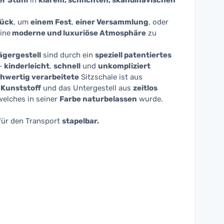
r Stuhl
in
klarem, schlichten, skandinavischen
tück
, um
einem Fest
,
einer Versammlung
, oder
ine
moderne und luxuriöse Atmosphäre
zu
ägergestell
sind durch ein
speziell patentiertes
-
kinderleicht
,
schnell
und
unkompliziert
hwertig verarbeitete
Sitzschale ist aus
Kunststoff
und das Untergestell aus
zeitlos
welches in seiner
Farbe naturbelassen
wurde.
 für den Transport
stapelbar.