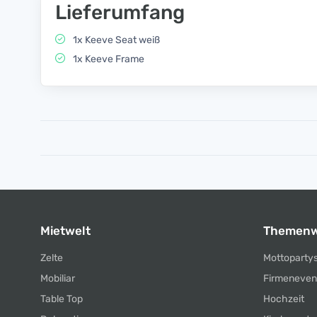
Lieferumfang
1x Keeve Seat weiß
1x Keeve Frame
Mietwelt
Themenw
Zelte
Mottoparty
Mobiliar
Firmeneven
Table Top
Hochzeit