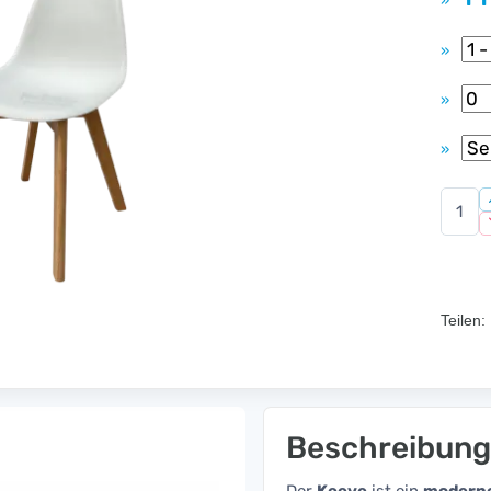
»
»
»
»
Teilen:
Beschreibung