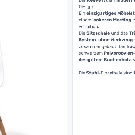
Der
Keeve
ist ein
moderne
Design.
Ein
einzigartiges Möbels
einem
lockeren Meeting
e
verleihen.
Die
Sitzschale
und das
Tr
System
,
ohne Werkzeug
zusammengebaut. Die
hoc
schwarzem
Polypropylen-
designtem Buchenholz
, 
Die
Stuhl-
Einzelteile sind