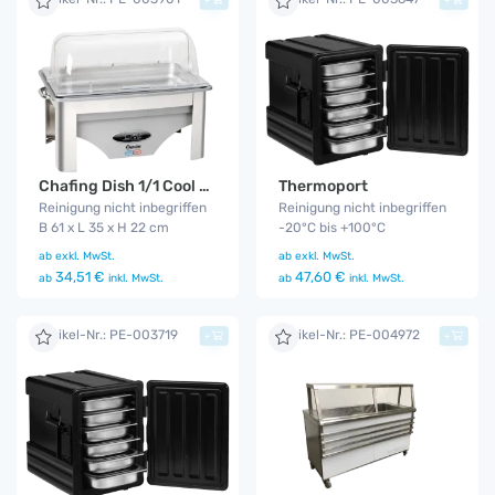
Chafing Dish 1/1 Cool & Hot
Thermoport
Reinigung nicht inbegriffen
Reinigung nicht inbegriffen
B 61 x L 35 x H 22 cm
-20°C bis +100°C
ab
exkl. MwSt.
ab
exkl. MwSt.
34,51 €
47,60 €
ab
inkl. MwSt.
ab
inkl. MwSt.
Artikel-Nr.: PE-003719
Artikel-Nr.: PE-004972
+
+