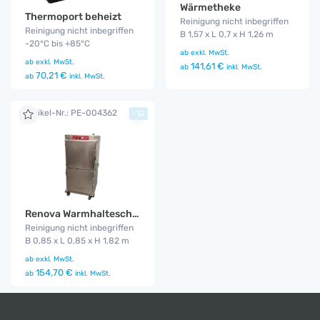
Wärmetheke
Thermoport beheizt
Reinigung nicht inbegriffen
Reinigung nicht inbegriffen
B 1,57 x L 0,7 x H 1,26 m
-20°C bis +85°C
ab
exkl. MwSt.
ab
exkl. MwSt.
141,61 €
ab
inkl. MwSt.
70,21 €
ab
inkl. MwSt.
Artikel-Nr.: PE-004362
+
Renova Warmhalteschrank
Reinigung nicht inbegriffen
B 0,85 x L 0,85 x H 1,82 m
ab
exkl. MwSt.
154,70 €
ab
inkl. MwSt.