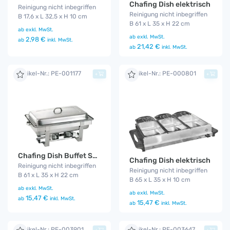
Chafing Dish elektrisch
Reinigung nicht inbegriffen
Reinigung nicht inbegriffen
B 17,6 x L 32,5 x H 10 cm
B 61 x L 35 x H 22 cm
ab
exkl. MwSt.
ab
exkl. MwSt.
2,98 €
ab
inkl. MwSt.
21,42 €
ab
inkl. MwSt.
Artikel-Nr.: PE-001177
Artikel-Nr.: PE-000801
+
+
Chafing Dish Buffet Server
Chafing Dish elektrisch
Reinigung nicht inbegriffen
Reinigung nicht inbegriffen
B 61 x L 35 x H 22 cm
B 65 x L 35 x H 10 cm
ab
exkl. MwSt.
ab
exkl. MwSt.
15,47 €
ab
inkl. MwSt.
15,47 €
ab
inkl. MwSt.
Artikel-Nr.: PE-003901
Artikel-Nr.: PE-003647
+
+