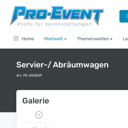
Home
Mietwelt
Themenwelten
Le
Servier-/ Abräumwagen
Art. PE-004029
Galerie
P
r