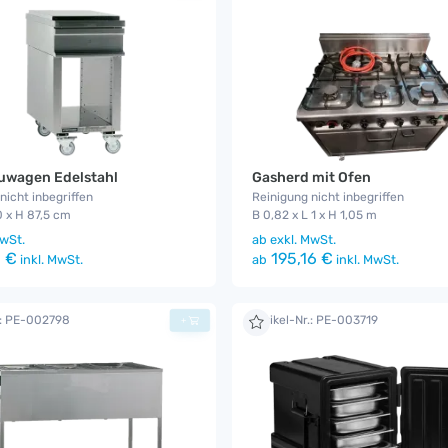
uwagen Edelstahl
Gasherd mit Ofen
nicht inbegriffen
Reinigung nicht inbegriffen
0 x H 87,5 cm
B 0,82 x L 1 x H 1,05 m
wSt.
ab
exkl. MwSt.
 €
195,16 €
inkl. MwSt.
ab
inkl. MwSt.
.: PE-002798
Artikel-Nr.: PE-003719
+