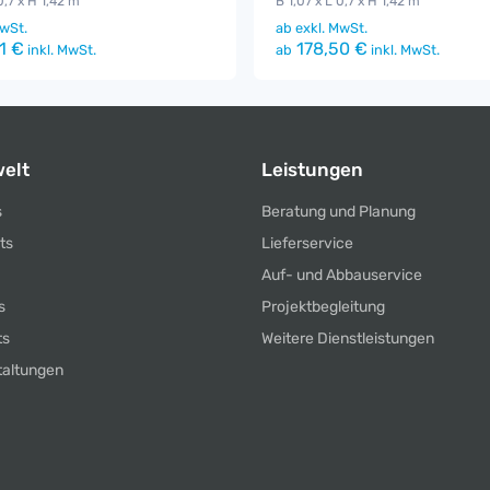
0,7 x H 1,42 m
B 1,07 x L 0,7 x H 1,42 m
wSt.
ab
exkl. MwSt.
1 €
178,50 €
inkl. MwSt.
ab
inkl. MwSt.
elt
Leistungen
s
Beratung und Planung
ts
Lieferservice
Auf- und Abbauservice
s
Projektbegleitung
ts
Weitere Dienstleistungen
taltungen