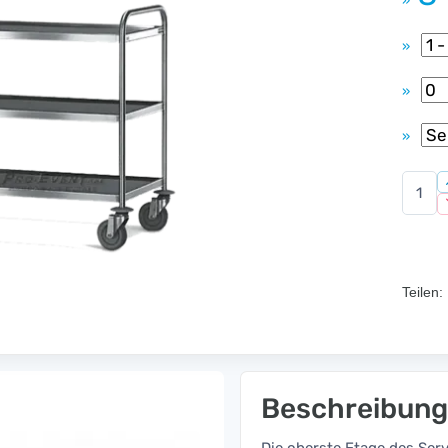
»
»
»
»
Teilen:
Beschreibung