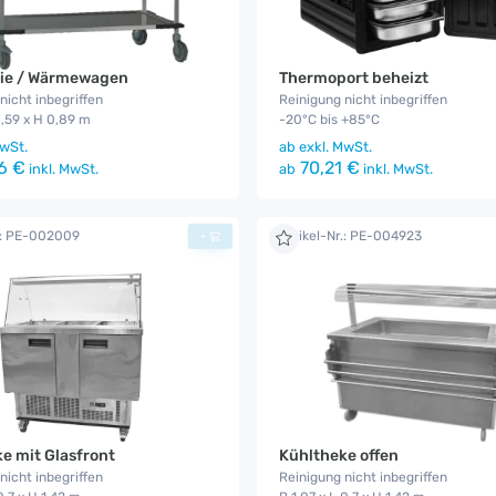
rie / Wärmewagen
Thermoport beheizt
nicht inbegriffen
Reinigung nicht inbegriffen
 0,59 x H 0,89 m
-20°C bis +85°C
wSt.
ab
exkl. MwSt.
6 €
70,21 €
inkl. MwSt.
ab
inkl. MwSt.
r.: PE-002009
Artikel-Nr.: PE-004923
+
e mit Glasfront
Kühltheke offen
nicht inbegriffen
Reinigung nicht inbegriffen