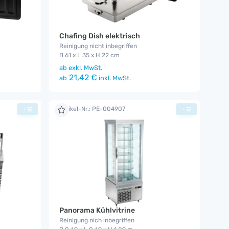
Chafing Dish elektrisch
Reinigung nicht inbegriffen
B 61 x L 35 x H 22 cm
ab
exkl. MwSt.
21,42 €
ab
inkl. MwSt.
Artikel-Nr.: PE-004907
+
+
Panorama Kühlvitrine
Reinigung nich inbegriffen