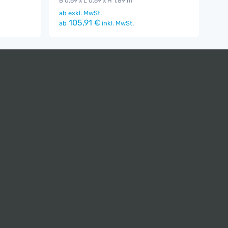
B 0,69 x L 0,69 x H 1,89 m
ab
exkl. MwSt.
105,91 €
ab
inkl. MwSt.