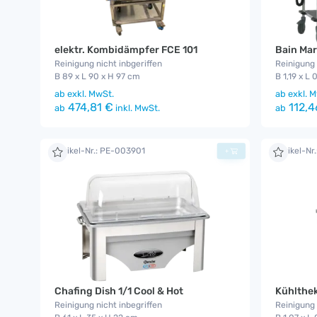
elektr. Kombidämpfer FCE 101
Bain Ma
Reinigung nicht inbgeriffen
Reinigung 
B 89 x L 90 x H 97 cm
B 1,19 x L
ab
exkl. MwSt.
ab
exkl. M
474,81 €
112,4
ab
inkl. MwSt.
ab
Artikel-Nr.: PE-003901
Artikel-N
+
Chafing Dish 1/1 Cool & Hot
Kühlthek
Reinigung nicht inbegriffen
Reinigung 