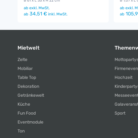
B 61 x L 35 x H 22 cm
B 1,07 x L 
ab
exkl. MwSt.
ab
exkl. M
34,51 €
105,9
ab
inkl. MwSt.
ab
Mietwelt
Themenw
Zelte
Mottoparty
Mobiliar
Firmeneven
Table Top
Hochzeit
Dekoration
Kinderparty
Getränkewelt
Messeeven
Küche
Galaverans
Fun Food
Sport
Eventmodule
Ton