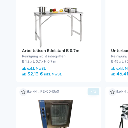
Arbeitstisch Edelstahl B 0,7m
Unterba
Reinigung nicht inbegriffen
Reinigung 
B 1,2 x L 0,7 x H 0,7 m
B 45 x L 9
ab
exkl. MwSt.
ab
exkl. M
32,13 €
46,41
ab
inkl. MwSt.
ab
Artikel-Nr.: PE-004360
Artikel-Nr
+