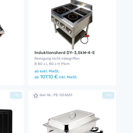
Induktionsherd DY-3,5kW•4-E
Reinigung nicht inbegriffen
B 80 x L 80 x H 91cm
ab
exkl. MwSt.
107,10 €
ab
inkl. MwSt.
Artikel-Nr.: PE-003651
+
+