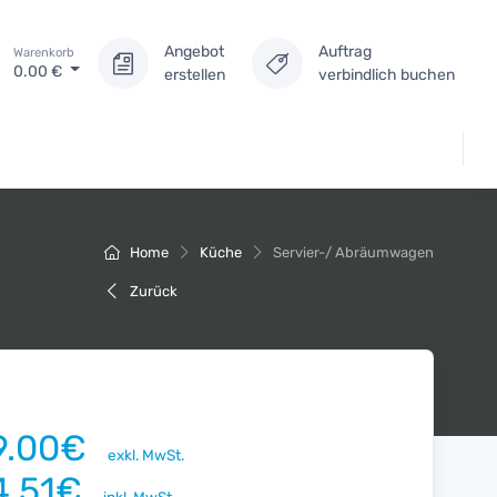
Angebot
Auftrag
Warenkorb
0.00
€
erstellen
verbindlich buchen
Home
Küche
Servier-/ Abräumwagen
Zurück
9.00€
exkl. MwSt.
4.51€