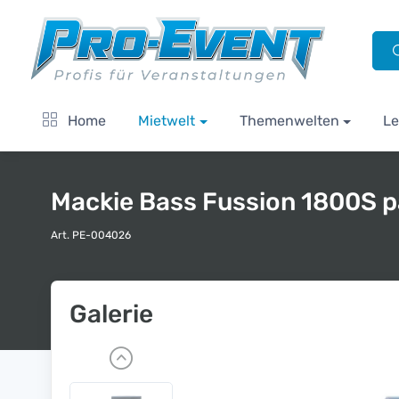
Home
Mietwelt
Themenwelten
Le
Mackie Bass Fussion 1800S p
Art. PE-004026
Galerie
P
r