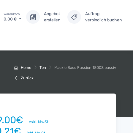
Angebot
Auftrag
Warenkorb
0.00
€
erstellen
verbindlich buchen
Home
Ton
Mackie Bass Fussion 1800S passiv
Zurück
9.00€
exkl. MwSt.
0.21€