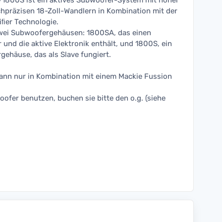
1800S ist ein aktives Subwoofer-System mit hoher
präzisen 18-Zoll-Wandlern in Kombination mit der
iﬁer Technologie.
wei Subwoofergehäusen: 1800SA, das einen
r und die aktive Elektronik enthält, und 1800S, ein
rgehäuse, das als Slave fungiert.
ann nur in Kombination mit einem Mackie Fussion
oofer benutzen, buchen sie bitte den o.g. (siehe