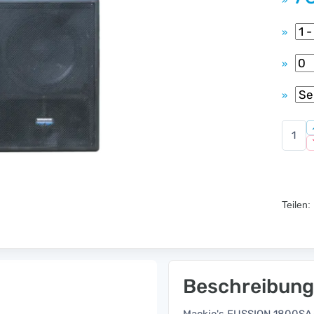
»
»
»
»
Teilen:
Beschreibung