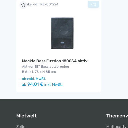
Artikel-Nr.: PE-001224
+
Mackie Bass Fussion 1800SA aktiv
Aktiver 18'' Basslautsprecher
B 61 x L 78 x H 85 cm
ab
exkl. MwSt.
94,01 €
ab
inkl. MwSt.
Mietwelt
Themenw
Zelte
Mottoparty