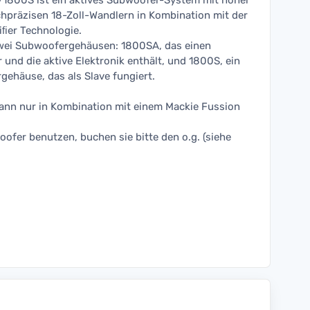
1800S ist ein aktives Subwoofer-System mit hoher
präzisen 18-Zoll-Wandlern in Kombination mit der
iﬁer Technologie.
wei Subwoofergehäusen: 1800SA, das einen
r und die aktive Elektronik enthält, und 1800S, ein
rgehäuse, das als Slave fungiert.
ann nur in Kombination mit einem Mackie Fussion
oofer benutzen, buchen sie bitte den o.g. (siehe