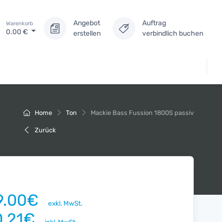
Angebot
Auftrag
Warenkorb
0.00
€
erstellen
verbindlich buchen
Home
Ton
Mackie Bass Fussion 1800S passiv
Zurück
9.00€
exkl. MwSt.
0.21€