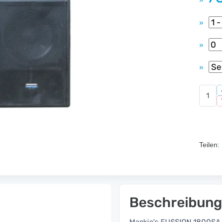
»
»
»
»
Teilen:
Beschreibung