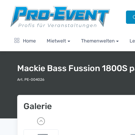
Home
Mietwelt
Themenwelten
Le
Mackie Bass Fussion 1800S p
Art. PE-004026
Galerie
P
r