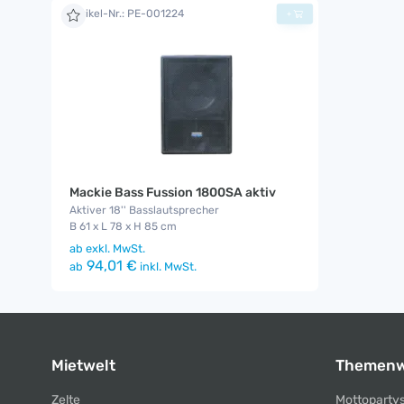
Artikel-Nr.: PE-001224
+
Mackie Bass Fussion 1800SA aktiv
Aktiver 18'' Basslautsprecher
B 61 x L 78 x H 85 cm
ab
exkl. MwSt.
94,01 €
ab
inkl. MwSt.
Mietwelt
Themenw
Zelte
Mottoparty