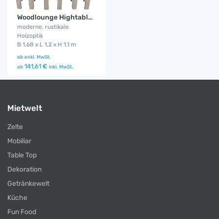
Woodlounge Hightable Set V2
moderne, rustikale
Holzoptik
B 1,68 x L 1,2 x H 1,1 m
ab
exkl. MwSt.
141,61 €
ab
inkl. MwSt.
Mietwelt
Zelte
Mobiliar
Table Top
Dekoration
Getränkewelt
Küche
Fun Food