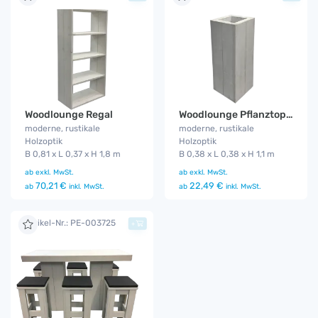
Woodlounge Regal
Woodlounge Pflanztopf groß
moderne, rustikale
moderne, rustikale
Holzoptik
Holzoptik
B 0,81 x L 0,37 x H 1,8 m
B 0,38 x L 0,38 x H 1,1 m
ab
exkl. MwSt.
ab
exkl. MwSt.
70,21 €
22,49 €
ab
inkl. MwSt.
ab
inkl. MwSt.
Artikel-Nr.: PE-003725
+