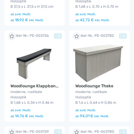
Holzoptik
Holzoptik
B 37,5 x L 37,5 x H 37,5 cm
B 1,68 x L 0,70 x H 0,70 m
ab
exkl. MwSt.
ab
exkl. MwSt.
18,92 €
42,72 €
ab
inkl. MwSt.
ab
inkl. MwSt.
Artikel-Nr.: PE-003726
Artikel-Nr.: PE-003782
+
+
Woodlounge Klappbank Set
Woodlounge Theke
moderne, rustikale
moderne, rustikale
Holzoptik
Holzoptik
B 1,68 x L 0,34 x H 0,46 m
B 1,6 x L 0,64 x H 0,86 m
ab
exkl. MwSt.
ab
exkl. MwSt.
14,76 €
94,01 €
ab
inkl. MwSt.
ab
inkl. MwSt.
Artikel-Nr.: PE-003729
Artikel-Nr.: PE-003780
+
+