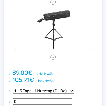
P
r
e
v
i
o
u
s
N
e
x
89.00€
»
exkl. MwSt.
t
105.91€
»
inkl. MwSt.
»
»