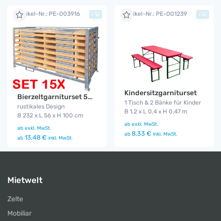
Artikel-Nr.: PE-003916
Artikel-Nr.: PE-001239
+
+
Kindersitzgarniturset
Bierzeltgarniturset 50 cm Gala 15er Set
1 Tisch & 2 Bänke für Kinder
rustikales Design
B 1,2 x L 0,4 x H 0,47 m
B 232 x L 56 x H 100 cm
ab
exkl. MwSt.
ab
exkl. MwSt.
8,33 €
ab
inkl. MwSt.
13,48 €
ab
inkl. MwSt.
Mietwelt
Zelte
Mobiliar