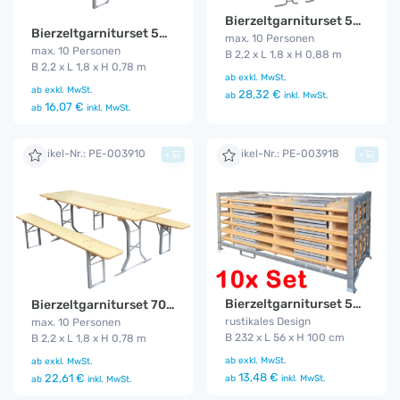
Bierzeltgarniturset 50 cm mit Lehne Gala
Bierzeltgarniturset 50 cm Gala
max. 10 Personen
max. 10 Personen
B 2,2 x L 1,8 x H 0,88 m
B 2,2 x L 1,8 x H 0,78 m
ab
exkl. MwSt.
ab
exkl. MwSt.
28,32 €
ab
inkl. MwSt.
16,07 €
ab
inkl. MwSt.
Artikel-Nr.: PE-003910
Artikel-Nr.: PE-003918
+
+
Bierzeltgarniturset 50 cm Gala 10er Set
Bierzeltgarniturset 70 cm Gala
rustikales Design
max. 10 Personen
B 232 x L 56 x H 100 cm
B 2,2 x L 1,8 x H 0,78 m
ab
exkl. MwSt.
ab
exkl. MwSt.
13,48 €
22,61 €
ab
inkl. MwSt.
ab
inkl. MwSt.