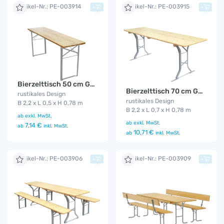
Artikel-Nr.: PE-003914
Artikel-Nr.: PE-003915
+
+
Bierzelttisch 50 cm Gala
Bierzelttisch 70 cm Gala
rustikales Design
rustikales Design
B 2,2 x L 0,5 x H 0,78 m
B 2,2 x L 0,7 x H 0,78 m
ab
exkl. MwSt.
ab
exkl. MwSt.
7,14 €
ab
inkl. MwSt.
10,71 €
ab
inkl. MwSt.
Artikel-Nr.: PE-003906
Artikel-Nr.: PE-003909
+
+