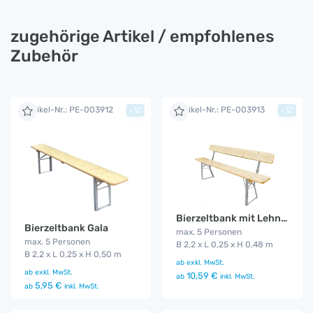
zugehörige Artikel / empfohlenes
Zubehör
Artikel-Nr.: PE-003912
Artikel-Nr.: PE-003913
+
+
Bierzeltbank mit Lehne Gala
Bierzeltbank Gala
max. 5 Personen
max. 5 Personen
B 2,2 x L 0,25 x H 0,48 m
B 2,2 x L 0,25 x H 0,50 m
ab
exkl. MwSt.
ab
exkl. MwSt.
10,59 €
ab
inkl. MwSt.
5,95 €
ab
inkl. MwSt.