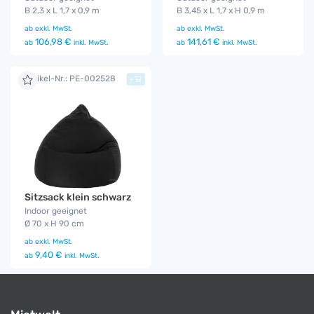
B 2,3 x L 1,7 x 0,9 m
B 3,45 x L 1,7 x H 0,9 m
ab
exkl. MwSt.
ab
exkl. MwSt.
106,98 €
141,61 €
ab
inkl. MwSt.
ab
inkl. MwSt.
Artikel-Nr.: PE-002528
+
Sitzsack klein schwarz
Indoor geeignet
Ø 70 x H 90 cm
ab
exkl. MwSt.
9,40 €
ab
inkl. MwSt.