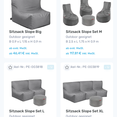
Sitzsack Slope Big
Sitzsack Slope Set M
Outdoor geeignet
Outdoor geeignet
B 0,9 x L 1,15 x H 0,9 m
B 2,5 x L 1,75 x H 0,9 m
ab
exkl. MwSt.
ab
exkl. MwSt.
46,41 €
117,81 €
ab
inkl. MwSt.
ab
inkl. MwSt.
Artikel-Nr.: PE-003818
Artikel-Nr.: PE-003819
+
+
Sitzsack Slope Set L
Sitzsack Slope Set XL
Outdoor geeignet
Outdoor geeignet