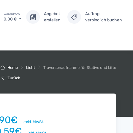
Angebot
Auftrag
Warenkorb
0.00
€
erstellen
verbindlich buchen
Home
Licht
Traversenaufnahme für Stative und Lifte
Zurück
.90€
exkl. MwSt.
0.59€