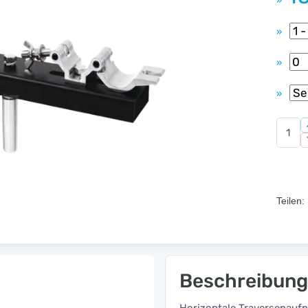
»
»
»
»
Teilen:
Beschreibung