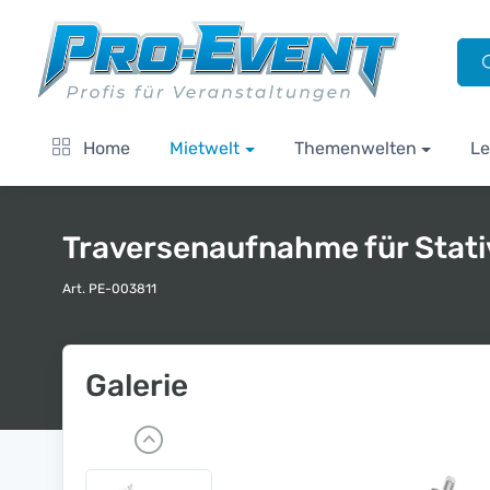
Home
Mietwelt
Themenwelten
Le
Traversenaufnahme für Stativ
Art. PE-003811
Galerie
P
r