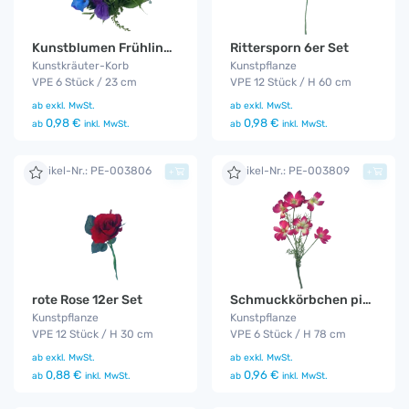
Kunstblumen Frühling / 6er Set
Rittersporn 6er Set
Kunstkräuter-Korb
Kunstpflanze
VPE 6 Stück / 23 cm
VPE 12 Stück / H 60 cm
ab
exkl. MwSt.
ab
exkl. MwSt.
0,98 €
0,98 €
ab
inkl. MwSt.
ab
inkl. MwSt.
Artikel-Nr.: PE-003806
Artikel-Nr.: PE-003809
+
+
rote Rose 12er Set
Schmuckkörbchen pink 6er Set
Kunstpflanze
Kunstpflanze
VPE 12 Stück / H 30 cm
VPE 6 Stück / H 78 cm
ab
exkl. MwSt.
ab
exkl. MwSt.
0,88 €
0,96 €
ab
inkl. MwSt.
ab
inkl. MwSt.