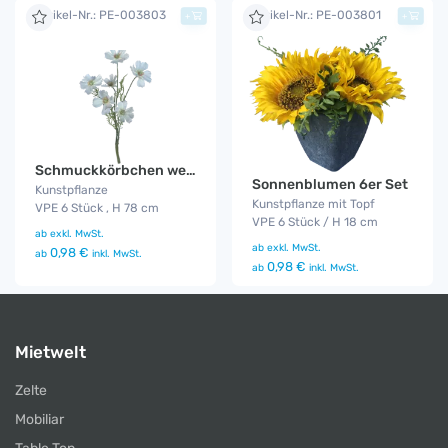
Artikel-Nr.: PE-003803
Artikel-Nr.: PE-003801
+
+
Schmuckkörbchen weiß 6er Set
Sonnenblumen 6er Set
Kunstpflanze
Kunstpflanze mit Topf
VPE 6 Stück , H 78 cm
VPE 6 Stück / H 18 cm
ab
exkl. MwSt.
ab
exkl. MwSt.
0,98 €
ab
inkl. MwSt.
0,98 €
ab
inkl. MwSt.
Mietwelt
Zelte
Mobiliar