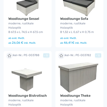
Woodlounge Sessel
Woodlounge Sofa
moderne, rustikale
moderne, rustikale
Holzoptik
Holzoptik
B 67,5 x L 74,5 x H 67,5 cm
B 1,32 x L 0,67 x H 0,75 m
ab
exkl. MwSt.
ab
exkl. MwSt.
26,06 €
46,41 €
ab
inkl. MwSt.
ab
inkl. MwSt.
Artikel-Nr.: PE-003788
Artikel-Nr.: PE-003782
+
+
Woodlounge Bistrotisch
Woodlounge Theke
moderne, rustikale
moderne, rustikale
Holzoptik
Holzoptik