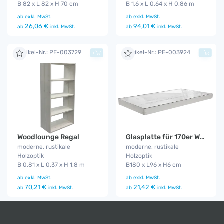
B 82 x L 82 x H 70 cm
B 1,6 x L 0,64 x H 0,86 m
ab
exkl. MwSt.
ab
exkl. MwSt.
26,06 €
94,01 €
ab
inkl. MwSt.
ab
inkl. MwSt.
Artikel-Nr.: PE-003729
Artikel-Nr.: PE-003924
+
+
Woodlounge Regal
Glasplatte für 170er Woodloungetisch
moderne, rustikale
moderne, rustikale
Holzoptik
Holzoptik
B 0,81 x L 0,37 x H 1,8 m
B180 x L96 x H6 cm
ab
exkl. MwSt.
ab
exkl. MwSt.
70,21 €
21,42 €
ab
inkl. MwSt.
ab
inkl. MwSt.