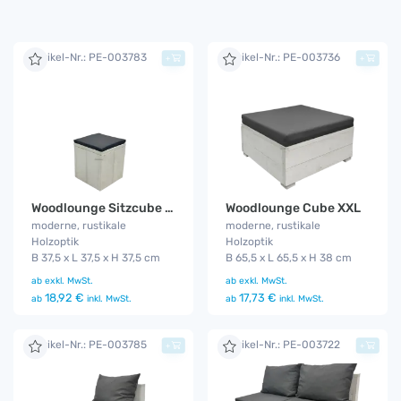
Artikel-Nr.: PE-003783
Artikel-Nr.: PE-003736
+
+
Woodlounge Cube XXL
Woodlounge Sitzcube mit Kissen
moderne, rustikale
moderne, rustikale
Holzoptik
Holzoptik
B 65,5 x L 65,5 x H 38 cm
B 37,5 x L 37,5 x H 37,5 cm
ab
exkl. MwSt.
ab
exkl. MwSt.
17,73 €
18,92 €
ab
inkl. MwSt.
ab
inkl. MwSt.
Artikel-Nr.: PE-003785
Artikel-Nr.: PE-003722
+
+