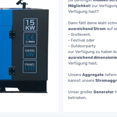
Du benötigst
mobilen St
Möglichkei
t zur Verfügun
Verfügung hast?
Dann fällt deine Wahl schne
ausreichend Strom
auf e
• Großevent,
• Festival oder
• Outdoorparty
zur Verfügung zu haben bi
ausreichend dimensioni
Verfügung hast.
Unsere
Aggregate
liefern
kannst unsere
Stromaggr
Unser großer
Generator
l
betrieben.