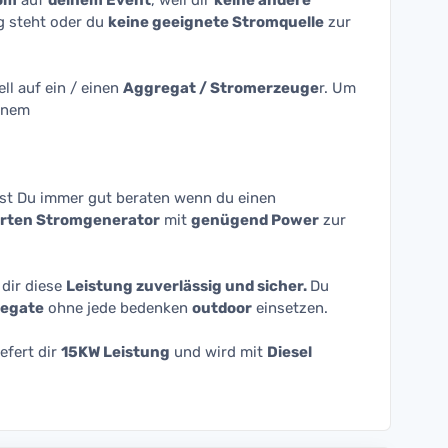
rom
auf
deinem Event
, weil dir
keine andere
g steht oder du
keine geeignete Stromquelle
zur
ll auf ein / einen
Aggregat / Stromerzeuge
r. Um
inem
st Du immer gut beraten wenn du einen
erten Stromgenerator
mit
genügend Power
zur
 dir diese
Leistung zuverlässig und sicher.
Du
egate
ohne jede bedenken
outdoor
einsetzen.
iefert dir
15KW Leistung
und wird mit
Diesel