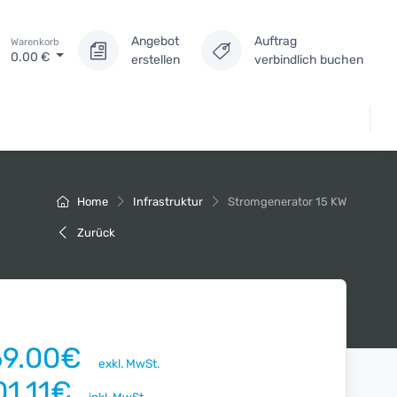
Angebot
Auftrag
Warenkorb
0.00
€
erstellen
verbindlich buchen
Home
Infrastruktur
Stromgenerator 15 KW
Zurück
69.00€
exkl. MwSt.
01.11€