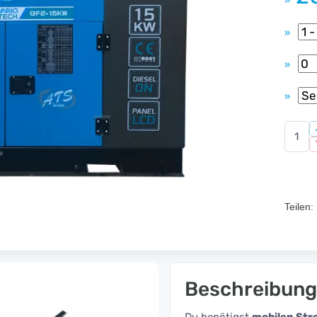
»
»
»
»
Teilen:
Beschreibung