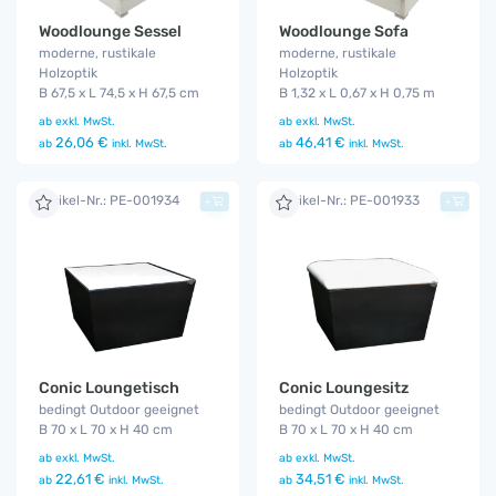
Woodlounge Sessel
Woodlounge Sofa
moderne, rustikale
moderne, rustikale
Holzoptik
Holzoptik
B 67,5 x L 74,5 x H 67,5 cm
B 1,32 x L 0,67 x H 0,75 m
ab
exkl. MwSt.
ab
exkl. MwSt.
26,06 €
46,41 €
ab
inkl. MwSt.
ab
inkl. MwSt.
Artikel-Nr.: PE-001934
Artikel-Nr.: PE-001933
+
+
Conic Loungetisch
Conic Loungesitz
bedingt Outdoor geeignet
bedingt Outdoor geeignet
B 70 x L 70 x H 40 cm
B 70 x L 70 x H 40 cm
ab
exkl. MwSt.
ab
exkl. MwSt.
22,61 €
34,51 €
ab
inkl. MwSt.
ab
inkl. MwSt.