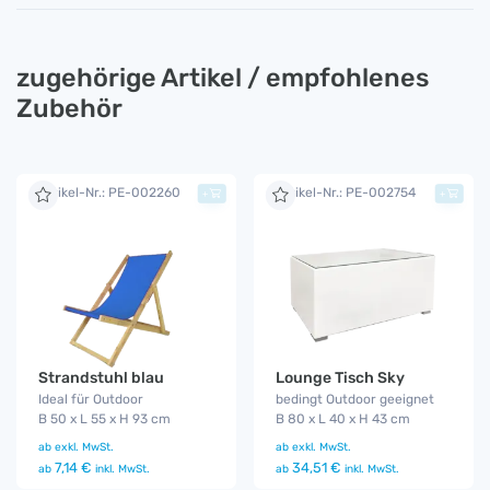
zugehörige Artikel / empfohlenes
Zubehör
Artikel-Nr.: PE-002260
Artikel-Nr.: PE-002754
+
+
Strandstuhl blau
Lounge Tisch Sky
Ideal für Outdoor
bedingt Outdoor geeignet
B 50 x L 55 x H 93 cm
B 80 x L 40 x H 43 cm
ab
exkl. MwSt.
ab
exkl. MwSt.
7,14 €
34,51 €
ab
inkl. MwSt.
ab
inkl. MwSt.