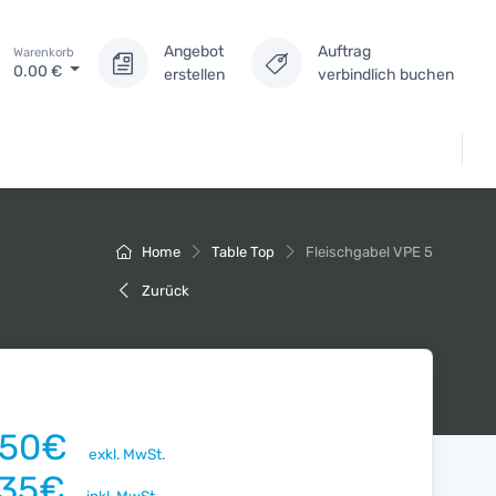
Angebot
Auftrag
Warenkorb
0.00
€
erstellen
verbindlich buchen
Home
Table Top
Fleischgabel VPE 5
Zurück
.50€
exkl. MwSt.
.35€