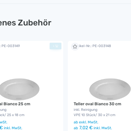
lenes Zubehör
.: PE-003149
Artikel-Nr.: PE-003148
+
val Bianco 25 cm
Teller oval Bianco 30 cm
gung
inkl. Reinigung
ück/ 25 x 18 cm
VPE 10 Stück/ 30 x 21 cm
wSt.
ab
exkl. MwSt.
 €
7,02 €
inkl. MwSt.
ab
inkl. MwSt.