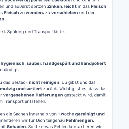
aus
hochwertig polierten Edelstahl
und kann mit
ken und äußerst spitzen
Zinken, leicht
in das
Fleisch
as
Fleisch
zu
wenden,
zu
verschieben
und den
en.
inkl. Spülung und Transportkiste.
hygienisch, sauber, handgespült und handpoliert
gehändigt.
Du das Besteck
nicht reinigen
. Du gibst uns das
mutzig und sortiert
zurück. Wichtig ist es, dass das
ür
vorgesehenen Halterungen
gesteckt wird, damit
m Transport entstehen.
n die Sachen innerhalb von 1 Woche
gereinigt und
umentieren wir für Dich teilgenau
Fehlmengen,
mit
Schäden
. Sollte etwas Fehlen kontaktieren wir