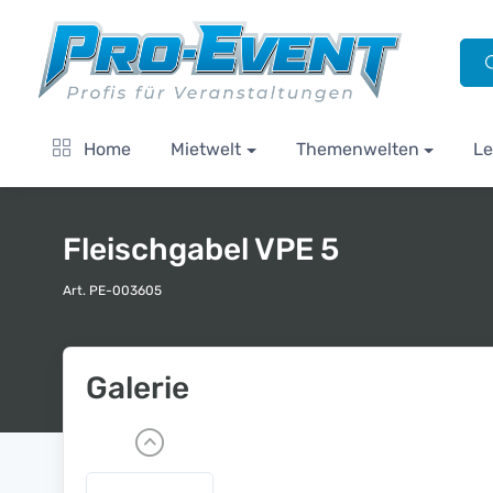
Home
Mietwelt
Themenwelten
Le
Fleischgabel VPE 5
Art. PE-003605
Galerie
P
r