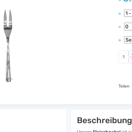
»
»
»
»
Teilen:
Beschreibung