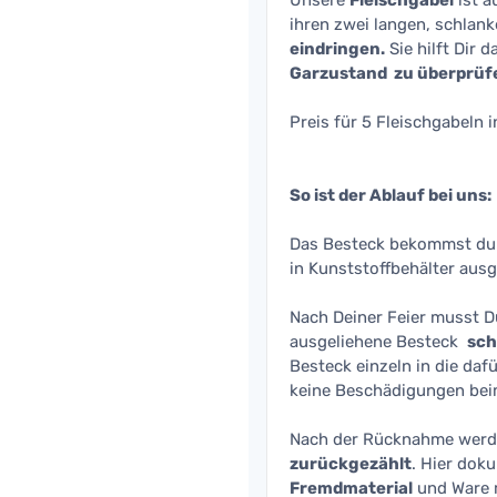
Unsere
Fleischgabel
ist 
ihren zwei langen, schlan
eindringen.
Sie hilft Dir d
Garzustand zu überprüf
Preis für 5 Fleischgabeln 
So ist der Ablauf bei uns:
Das Besteck bekommst du
in Kunststoffbehälter aus
Nach Deiner Feier musst 
ausgeliehene Besteck
sch
Besteck einzeln in die daf
keine Beschädigungen bei
Nach der Rücknahme werde
zurückgezählt
. Hier dok
Fremdmaterial
und Ware 