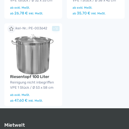
VPE 1Stück / Ø 32 x 33 cm
VPE 1 Stück / Ø 38 x 42 cm
ab
exkl. MwSt.
ab
exkl. MwSt.
26,78 €
35,70 €
ab
inkl. MwSt.
ab
inkl. MwSt.
Artikel-Nr.: PE-003642
+
Riesentopf 100 Liter
Reinigung nicht inbegriffen
VPE 1 Stück / Ø 53 x 58 cm
ab
exkl. MwSt.
47,60 €
ab
inkl. MwSt.
Mietwelt