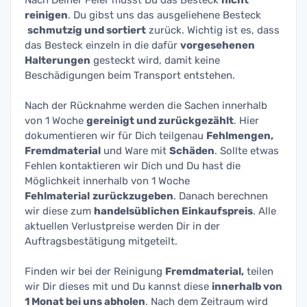
Nach Deiner Feier musst Du das Besteck
nicht
reinigen
. Du gibst uns das ausgeliehene Besteck
schmutzig und sortiert
zurück. Wichtig ist es, dass
das Besteck einzeln in die dafür
vorgesehenen
Halterungen
gesteckt wird, damit keine
Beschädigungen beim Transport entstehen.
Nach der Rücknahme werden die Sachen innerhalb
von 1 Woche
gereinigt und zurückgezählt
. Hier
dokumentieren wir für Dich teilgenau
Fehlmengen,
Fremdmaterial
und Ware mit
Schäden
. Sollte etwas
Fehlen kontaktieren wir Dich und Du hast die
Möglichkeit innerhalb von 1 Woche
Fehlmaterial
zurückzugeben
. Danach berechnen
wir diese zum
handelsüblichen Einkaufspreis
. Alle
aktuellen Verlustpreise werden Dir in der
Auftragsbestätigung mitgeteilt.
Finden wir bei der Reinigung
Fremdmaterial,
teilen
wir Dir dieses mit und Du kannst diese
innerhalb von
1 Monat bei uns abholen
. Nach dem Zeitraum wird