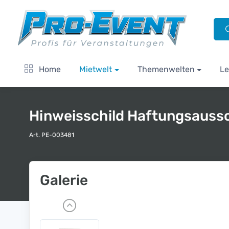
Home
Mietwelt
Themenwelten
Le
Hinweisschild Haftungsauss
Art. PE-003481
Galerie
P
r