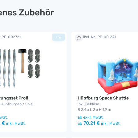
lenes Zubehör
.: PE-002721
Artikel-Nr.: PE-001621
+
ungsset Profi
Hüpfburg Space Shuttle
/ Hüpfburgen / Spiel
inkl. Gebläse
B 2,4 x L 2 x H 1,9 m
wSt.
ab
exkl. MwSt.
 €
70,21 €
inkl. MwSt.
ab
inkl. MwSt.