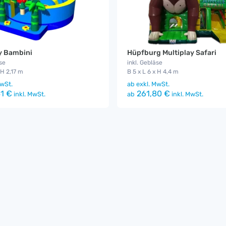
y Bambini
Hüpfburg Multiplay Safari
se
inkl. Gebläse
 H 2,17 m
B 5 x L 6 x H 4,4 m
wSt.
ab
exkl. MwSt.
1 €
261,80 €
inkl. MwSt.
ab
inkl. MwSt.