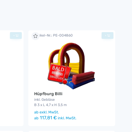
Artikel-Nr.: PE-004860
+
+
Hüpfburg Billi
inkl. Gebläse
B 3 x L 4,7 x H 3,5 m
ab
exkl. MwSt.
117,81 €
ab
inkl. MwSt.