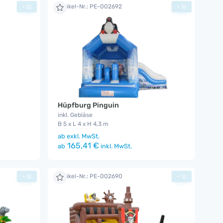
Artikel-Nr.: PE-002692
+
+
Hüpfburg Pinguin
inkl. Gebläse
B 5 x L 4 x H 4,3 m
ab
exkl. MwSt.
165,41 €
ab
inkl. MwSt.
Artikel-Nr.: PE-002690
+
+