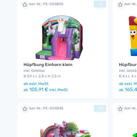
Artikel-Nr.: PE-004855
Artikel-Nr
+
Hüpfburg Einhorn klein
Hüpfbur
inkl. Gebläse
inkl. Geblä
B 3,9 x L 2,8 x H 2,5 m
B 4 x L 4 x
ab
exkl. MwSt.
ab
exkl. M
105,91 €
165,4
ab
inkl. MwSt.
ab
Artikel-Nr.: PE-004845
Artikel-Nr
+