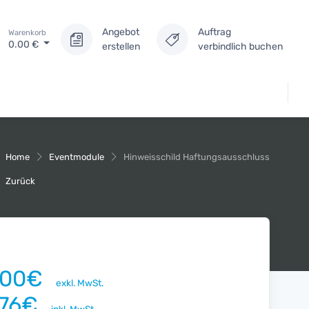
Angebot
Auftrag
Warenkorb
0.00
€
erstellen
verbindlich buchen
Home
Eventmodule
Hinweisschild Haftungsausschluss
Zurück
.00€
exkl. MwSt.
.76€