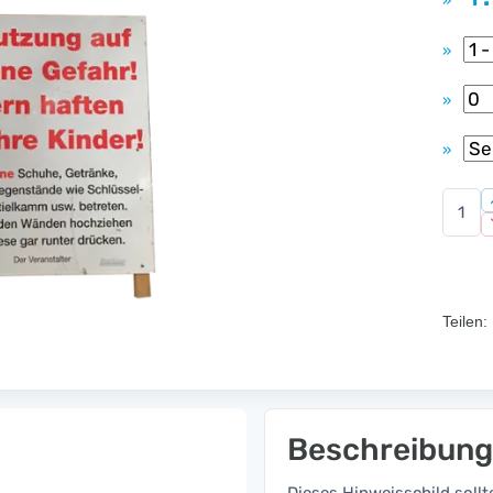
»
»
»
»
Teilen:
Beschreibung