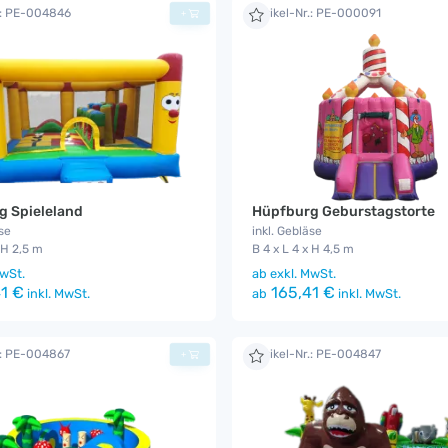
.: PE-004846
Artikel-Nr.: PE-000091
+
g Spieleland
Hüpfburg Geburstagstorte
se
inkl. Gebläse
 H 2,5 m
B 4 x L 4 x H 4,5 m
wSt.
ab
exkl. MwSt.
1 €
165,41 €
inkl. MwSt.
ab
inkl. MwSt.
.: PE-004867
Artikel-Nr.: PE-004847
+