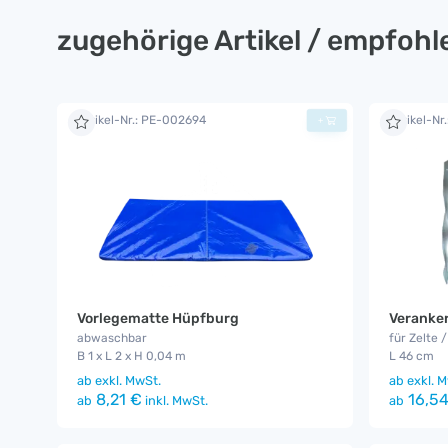
zugehörige Artikel / empfoh
Artikel-Nr.: PE-002694
Artikel-Nr
+
Vorlegematte Hüpfburg
Veranker
abwaschbar
für Zelte 
B 1 x L 2 x H 0,04 m
L 46 cm
ab
exkl. MwSt.
ab
exkl. M
8,21 €
16,54
ab
inkl. MwSt.
ab