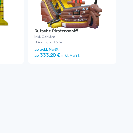
Rutsche Piratenschiff
inkl. Gebläse
B 4 x L 8 x H 5 m
ab
exkl. MwSt.
333,20 €
ab
inkl. MwSt.