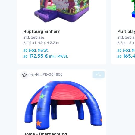
Hüpfburg Einhorn
Multipla
inkl. Gebläse
inkl. Geblä
B 4,9 x L 4,9 x H 3,3 m
B 5 x L 5 x
ab
exkl. MwSt.
ab
exkl. M
172,55 €
165,4
ab
inkl. MwSt.
ab
Artikel-Nr.: PE-004856
+
Dome - Überdachung