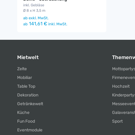
inkl. Gebläse
Ø 8 x H 3,5 m
ab
exkl. MwSt.
141,61 €
ab
inkl. MwSt.
Mietwelt
Themenw
Zelte
Mottoparty
Mobiliar
Firmeneven
Table Top
Hochzeit
Dekoration
Kinderparty
Getränkewelt
Messeeven
Küche
Galaverans
Fun Food
Sport
Eventmodule