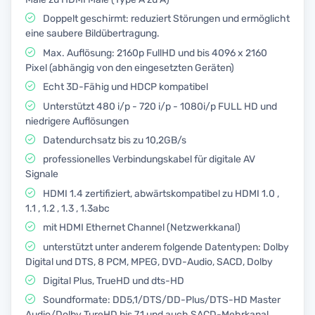
Doppelt geschirmt: reduziert Störungen und ermöglicht
eine saubere Bildübertragung.
Max. Auflösung: 2160p FullHD und bis 4096 x 2160
Pixel (abhängig von den eingesetzten Geräten)
Echt 3D-Fähig und HDCP kompatibel
Unterstützt 480 i/p - 720 i/p - 1080i/p FULL HD und
niedrigere Auflösungen
Datendurchsatz bis zu 10,2GB/s
professionelles Verbindungskabel für digitale AV
Signale
HDMI 1.4 zertifiziert, abwärtskompatibel zu HDMI 1.0 ,
1.1 , 1.2 , 1.3 , 1.3abc
mit HDMI Ethernet Channel (Netzwerkkanal)
unterstützt unter anderem folgende Datentypen: Dolby
Digital und DTS, 8 PCM, MPEG, DVD-Audio, SACD, Dolby
Digital Plus, TrueHD und dts-HD
Soundformate: DD5,1/DTS/DD-Plus/DTS-HD Master
Audio/Dolby TureHD bis 7,1 und auch SACD-Mehrkanal